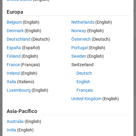
This function corresponds to the
function in the HDF-
GDinqfields
Europa
EOS library C API.
Belgium
(English)
Netherlands
(English)
Examples
Denmark
(English)
Norway
(English)
Deutschland
(Deutsch)
Österreich
(Deutsch)
import 
matlab.io.hdfeos.*
España
(Español)
Portugal
(English)
gfid = gd.open(
"grid.hdf"
);

gridID = gd.attach(gfid,
"PolarGrid"
);

Finland
(English)
Sweden
(English)
[fldlist,fldrank,fldtype] = gd.inqFields(gridID);

France
(Français)
Switzerland
gd.detach(gridID)

Ireland
(English)
Deutsch
for
 j=1:numel(fldrank)

    fprintf(
"%s: Rank %d, datatype %s\n"
, 
...
Italia
(Italiano)
English
Luxembourg
(English)
Français
end
United Kingdom
(English)
See Also
Asia-Pacífico
gd.defField
Australia
(English)
India
(English)
How useful was this information?