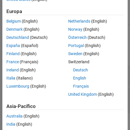
Class Attributes
Europa
Sealed
true
Belgium
(English)
Netherlands
(English)
Denmark
(English)
Norway
(English)
For information on class attributes, see
Class Attributes
.
Deutschland
(Deutsch)
Österreich
(Deutsch)
Properties
España
(Español)
Portugal
(English)
Finland
(English)
Sweden
(English)
expand all
France
(Français)
Switzerland
Ireland
(English)
Deutsch
—
Name of mock object property
Name
string scalar
Italia
(Italiano)
English
Luxembourg
(English)
Français
—
Error thrown by mock object
Exception
United Kingdom
(English)
interaction
object
MException
Asia-Pacífico
Australia
(English)
Version History
India
(English)