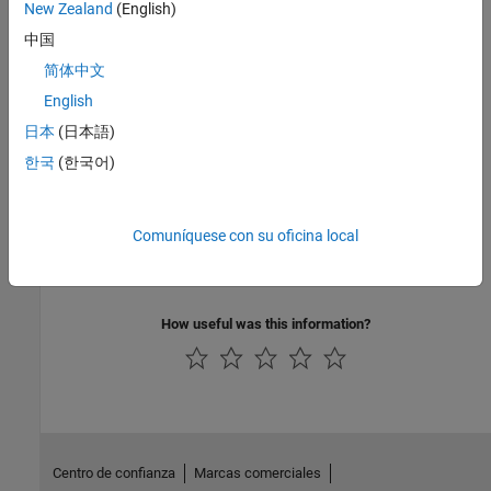
New Zealand
(English)
Introduced in R2018a
中国
See Also
简体中文
Functions
English
|
日本
(日本語)
matlab.mock.InteractionHistory.forMock
getMockHistory
한국
(한국어)
Topics
Create Mock Object
Comuníquese con su oficina local
Specify Mock Object Behavior
Qualify Mock Object Interaction
How useful was this information?
Centro de confianza
Marcas comerciales