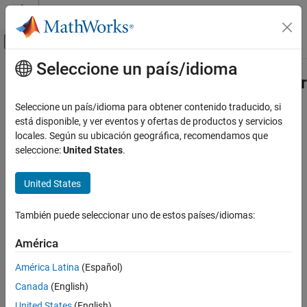
Saltar al contenido
Centro de ayuda de MATLAB
Mostrar/ocultar menú de navegación
Seleccione un país/idioma
Contenido principal
Inicio de Documentación
matlab.mock.history.UnsuccessfulP
Class
MATLAB
Seleccione un país/idioma para obtener contenido traducido, si
Software Development
está disponible, y ver eventos y ofertas de productos y servicios
Testing Frameworks
locales. Según su ubicación geográfica, recomendamos que
Namespace:
matlab.mock.history
seleccione:
United States
.
Mock Dependencies in Tests
Superclasses:
matlab.mock.history.PropertyAccess
matlab.mock.history.UnsuccessfulPropertyAccess
United States
Representation of unsuccessful mock object property access
Class
ON THIS PAGE
expand all in page
También puede seleccionar uno de estos países/idiomas:
Description
Description
Properties
América
A
object
matlab.mock.history.UnsuccessfulPropertyAccess
Version History
América Latina
(Español)
represents the accessing of a mock object property value that
See Also
threw an error. The mocking framework instantiates this class.
Canada
(English)
You do not need to create an object of the class directly.
United States
(English)