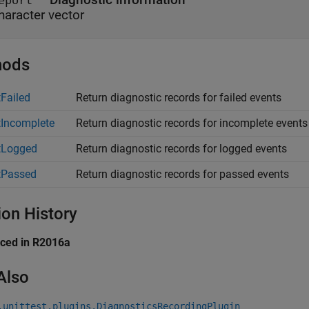
eport
haracter vector
hods
tFailed
Return diagnostic records for failed events
tIncomplete
Return diagnostic records for incomplete events
tLogged
Return diagnostic records for logged events
tPassed
Return diagnostic records for passed events
ion History
uced in R2016a
Also
.unittest.plugins.DiagnosticsRecordingPlugin