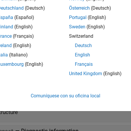
erties
Deutschland
(Deutsch)
Österreich
(Deutsch)
all
España
(Español)
Portugal
(English)
inland
(English)
Sweden
(English)
—
Name of recorded event
vent
haracter vector
rance
(Français)
Switzerland
reland
(English)
Deutsch
—
Location of event
talia
(Italiano)
English
ventLocation
haracter vector
Luxembourg
(English)
Français
United Kingdom
(English)
—
Scope where event originated
ventScope
nstance of
matlab.unittest.Scope
Comuníquese con su oficina local
—
Stack trace to diagnostic
tack
tructure
—
Diagnostic information