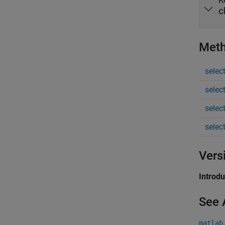
R
c
Met
selec
selec
selec
selec
Vers
Introd
See 
matlab