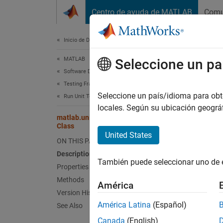
Saltar al contenido
Centro de ayuda de MATLAB
Comu
Document
Inicio de Documentación
MATLAB
matl
Seleccione un pa
Software Development
Testing Frameworks
Names
Seleccione un país/idioma para obten
Run Unit Tests
locales. Según su ubicación geogr
matlab.unittest.plugins.diagnosticrecord.Diagnosti
Diagnos
Class
United States
ON THIS PAGE
expand 
Desc
Description
También puede seleccionar uno de 
Properties
The
Di
Methods
América
TestRe
Version History
class di
América Latina
(Español)
See Also
Canada
(English)