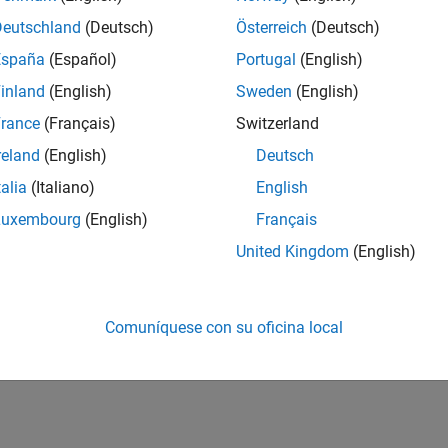
Deutschland
(Deutsch)
Österreich
(Deutsch)
España
(Español)
Portugal
(English)
inland
(English)
Sweden
(English)
rance
(Français)
Switzerland
reland
(English)
Deutsch
talia
(Italiano)
English
Luxembourg
(English)
Français
United Kingdom
(English)
Comuníquese con su oficina local