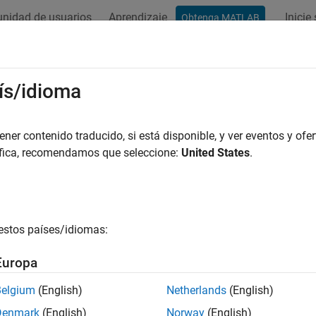
nidad de usuarios
Aprendizaje
Inicie
Obtenga MATLAB
ación
Ejemplos
Funciones
Apps
Vídeos
Respues
ís/idioma
er contenido traducido, si está disponible, y ver eventos y ofer
¿Qué tan útil fue esta traducc
áfica, recomendamos que seleccione:
United States
.
estos países/idiomas:
Europa
Belgium
(English)
Netherlands
(English)
Denmark
(English)
Norway
(English)