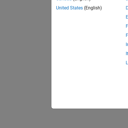
United States
(English)
F
F
I
I