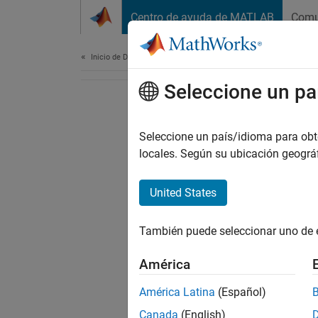
Saltar al contenido
Centro de ayuda de MATLAB
Comu
Document
Inicio de Documentación
Seleccione un pa
Seleccione un país/idioma para obten
locales. Según su ubicación geogr
United States
También puede seleccionar uno de 
América
América Latina
(Español)
Canada
(English)