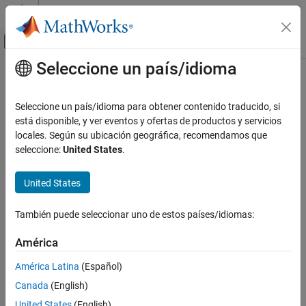
Saltar al contenido
Centro de ayuda de MATLAB
Mostrar/ocultar menú de navegación
Seleccione un país/idioma
Contenido principal
Inicio de Documentación
Seleccione un país/idioma para obtener contenido traducido, si
está disponible, y ver eventos y ofertas de productos y servicios
locales. Según su ubicación geográfica, recomendamos que
¿Qué tan útil fue esta traducción?
seleccione:
United States
.
United States
También puede seleccionar uno de estos países/idiomas:
América
América Latina
(Español)
Canada
(English)
United States
(English)