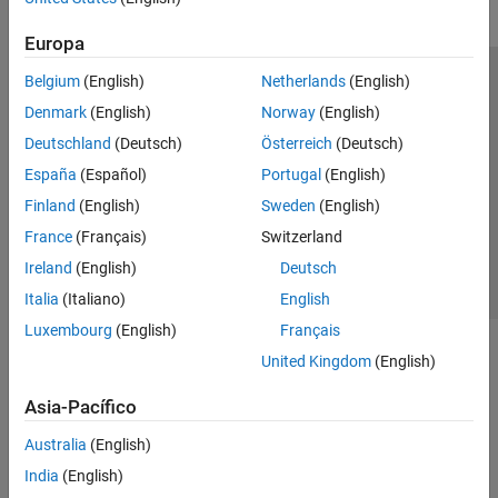
Europa
Belgium
(English)
Netherlands
(English)
Centro de confianza
Marcas comerciales
Denmark
(English)
Norway
(English)
Política de privacidad
Antipiratería
Estado de las aplicaciones
Deutschland
(Deutsch)
Österreich
(Deutsch)
Información de contacto
España
(Español)
Portugal
(English)
© 1994-2026 The MathWorks, Inc.
Finland
(English)
Sweden
(English)
France
(Français)
Switzerland
Seleccione un
España
Ireland
(English)
Deutsch
Italia
(Italiano)
English
Luxembourg
(English)
Français
United Kingdom
(English)
Asia-Pacífico
Australia
(English)
India
(English)