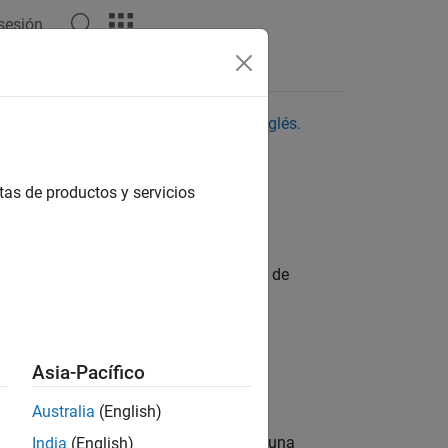
 sesión
quí para ver la versión original en inglés.
tas de productos y servicios
a acceder a todas las funcionalidades de
Asia-Pacífico
de MathWorks activo.
Australia
(English)
es limitadas, siempre y cuando tenga una
India
(English)