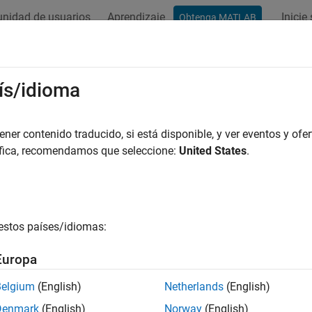
nidad de usuarios
Aprendizaje
Inicie
Obtenga MATLAB
ación
Ejemplos
Vídeos
Respuestas
ís/idioma
gina se ha traducido mediante traducción automática. Haga clic a
iar sesión en la nube
er contenido traducido, si está disponible, y ver eventos y ofer
áfica, recomendamos que seleccione:
United States
.
itos de la cuenta y la licencia
®
eso a MathWorks
Cloud requiere una cuenta de MathWorks. Par
®
B
Mobile™
, debe tener una licencia válida de MATLAB:
estos países/idiomas:
ta licencia debe estar asociada a su cuenta de MathWorks.
Europa
 licencia debe tener el Servicio de mantenimiento de software 
Belgium
(English)
Netherlands
(English)
encia, puede seguir utilizando
MATLAB Mobile
con funcionalidad
Denmark
(English)
Norway
(English)