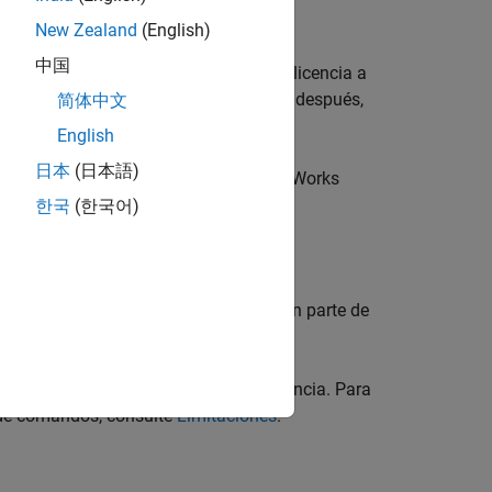
New Zealand
(English)
中国
i tiene una licencia, puede asociar su licencia a
thWorks,
http://www.mathworks.com
y, después,
简体中文
English
日本
(日本語)
que iniciar sesión en su cuenta de MathWorks
한국
(한국어)
ucciones.
ree uno. El ID de usuario se convierte en parte de
tos de MathWorks que incluye su licencia. Para
n de comandos, consulte
Limitaciones
.