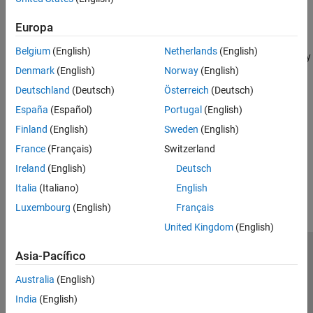
Descargue la app desde la App Store de Apple o Google Play.
Europa
Iniciar sesión en la nube
Belgium
(English)
Netherlands
(English)
Inicie sesión para comprobar los requisitos, conectarse a la nube y
Denmark
(English)
Norway
(English)
acceder al almacenamiento en la nube.
Deutschland
(Deutsch)
Österreich
(Deutsch)
Utilizar archivos en la nube
España
(Español)
Portugal
(English)
Suba archivos desde un ordenador o desde un dispositivo móvil a
Finland
(English)
Sweden
(English)
su
MATLAB Drive
.
France
(Français)
Switzerland
¿Qué tan útil fue esta traducción?
Ireland
(English)
Deutsch
Italia
(Italiano)
English
Luxembourg
(English)
Français
United Kingdom
(English)
Asia-Pacífico
Centro de confianza
Marcas comerciales
Política de privacidad
Antipiratería
Estado de las aplicaciones
Australia
(English)
Información de contacto
India
(English)