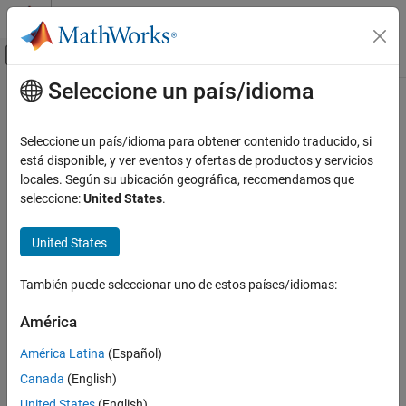
Saltar al contenido
Centro de ayuda de MATLAB
Mostrar/ocultar menú de navegación
Seleccione un país/idioma
Contenido principal
Inicio de Documentación
Matemáticas y optimización
Seleccione un país/idioma para obtener contenido traducido, si
está disponible, y ver eventos y ofertas de productos y servicios
locales. Según su ubicación geográfica, recomendamos que
¿Qué tan útil fue esta traducción?
seleccione:
United States
.
United States
También puede seleccionar uno de estos países/idiomas:
América
América Latina
(Español)
Canada
(English)
United States
(English)