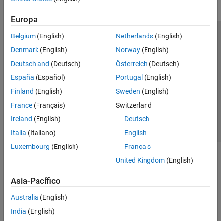
Europa
Belgium
(English)
Netherlands
(English)
Centro de confianza
Marcas comerciales
Denmark
(English)
Norway
(English)
Política de privacidad
Antipiratería
Estado de las aplicaciones
Deutschland
(Deutsch)
Österreich
(Deutsch)
Información de contacto
España
(Español)
Portugal
(English)
© 1994-2026 The MathWorks, Inc.
Finland
(English)
Sweden
(English)
France
(Français)
Switzerland
Seleccione un
España
Ireland
(English)
Deutsch
Italia
(Italiano)
English
Luxembourg
(English)
Français
United Kingdom
(English)
Asia-Pacífico
Australia
(English)
India
(English)