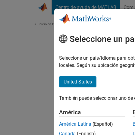
Saltar al contenido
Centro de ayuda de MATLAB
Comu
Document
Inicio de Documentación
Seleccione un pa
Seleccione un país/idioma para obten
locales. Según su ubicación geogr
United States
También puede seleccionar uno de 
América
América Latina
(Español)
Canada
(English)