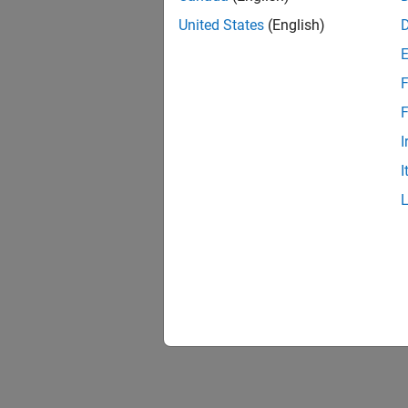
United States
(English)
F
F
I
I