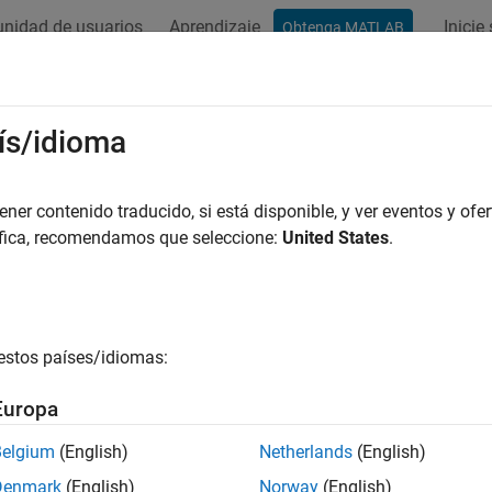
nidad de usuarios
Aprendizaje
Inicie
Obtenga MATLAB
ación
Examples
Functions
Apps
Blocks
Vídeos
ís/idioma
er contenido traducido, si está disponible, y ver eventos y ofer
How useful was this informat
áfica, recomendamos que seleccione:
United States
.
estos países/idiomas:
Europa
Belgium
(English)
Netherlands
(English)
Denmark
(English)
Norway
(English)