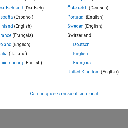
Deutschland
(Deutsch)
Österreich
(Deutsch)
España
(Español)
Portugal
(English)
inland
(English)
Sweden
(English)
rance
(Français)
Switzerland
reland
(English)
Deutsch
talia
(Italiano)
English
Luxembourg
(English)
Français
United Kingdom
(English)
Comuníquese con su oficina local