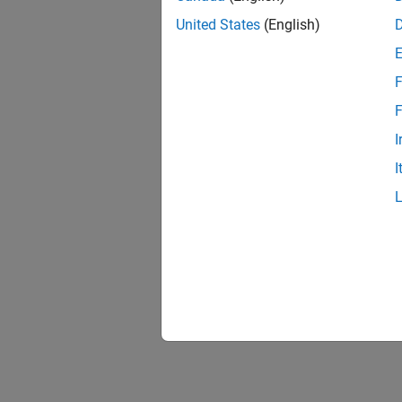
United States
(English)
F
F
I
I