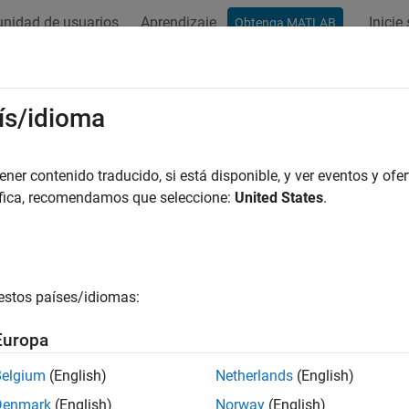
nidad de usuarios
Aprendizaje
Inicie
Obtenga MATLAB
ación
Examples
Functions
Blocks
Apps
Vídeos
ís/idioma
er contenido traducido, si está disponible, y ver eventos y ofer
How useful was this informat
áfica, recomendamos que seleccione:
United States
.
estos países/idiomas:
Europa
Belgium
(English)
Netherlands
(English)
Denmark
(English)
Norway
(English)