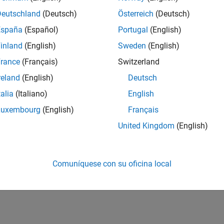
Deutschland
(Deutsch)
Österreich
(Deutsch)
España
(Español)
Portugal
(English)
inland
(English)
Sweden
(English)
rance
(Français)
Switzerland
reland
(English)
Deutsch
talia
(Italiano)
English
Luxembourg
(English)
Français
United Kingdom
(English)
Comuníquese con su oficina local