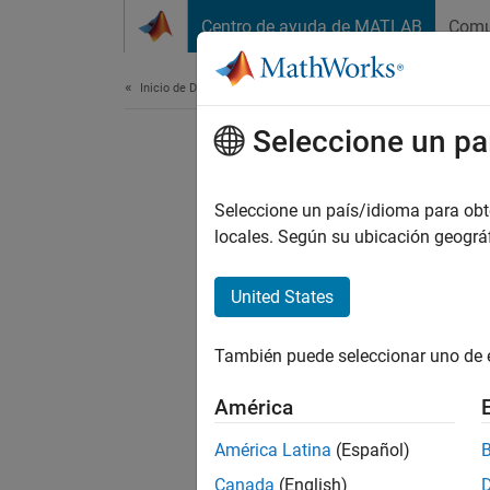
Saltar al contenido
Centro de ayuda de MATLAB
Comu
Document
Inicio de Documentación
Seleccione un pa
Seleccione un país/idioma para obten
locales. Según su ubicación geogr
United States
También puede seleccionar uno de 
América
América Latina
(Español)
Canada
(English)