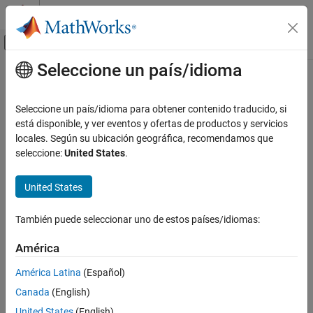
Saltar al contenido
Centro de ayuda de MATLAB
Mostrar/ocultar menú de navegación
Seleccione un país/idioma
Contenido principal
Inicio de Documentación
Seleccione un país/idioma para obtener contenido traducido, si
está disponible, y ver eventos y ofertas de productos y servicios
locales. Según su ubicación geográfica, recomendamos que
How useful was this information?
seleccione:
United States
.
United States
También puede seleccionar uno de estos países/idiomas:
América
América Latina
(Español)
Canada
(English)
United States
(English)