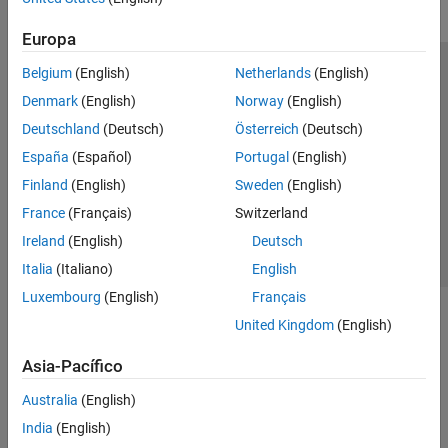
Europa
Belgium
(English)
Netherlands
(English)
Centro de confianza
Marcas comerciales
Denmark
(English)
Norway
(English)
Política de privacidad
Antipiratería
Estado de las aplicaciones
Deutschland
(Deutsch)
Österreich
(Deutsch)
Información de contacto
España
(Español)
Portugal
(English)
© 1994-2026 The MathWorks, Inc.
Finland
(English)
Sweden
(English)
France
(Français)
Switzerland
Seleccione un
España
Ireland
(English)
Deutsch
Italia
(Italiano)
English
Luxembourg
(English)
Français
United Kingdom
(English)
Asia-Pacífico
Australia
(English)
India
(English)