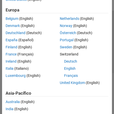
Europa
Belgium
(English)
Netherlands
(English)
Centro de confianza
Marcas comerciales
Denmark
(English)
Norway
(English)
Política de privacidad
Antipiratería
Estado de las aplicaciones
Deutschland
(Deutsch)
Österreich
(Deutsch)
Información de contacto
España
(Español)
Portugal
(English)
© 1994-2026 The MathWorks, Inc.
Finland
(English)
Sweden
(English)
France
(Français)
Switzerland
Seleccione un
España
Ireland
(English)
Deutsch
Italia
(Italiano)
English
Luxembourg
(English)
Français
United Kingdom
(English)
Asia-Pacífico
Australia
(English)
India
(English)