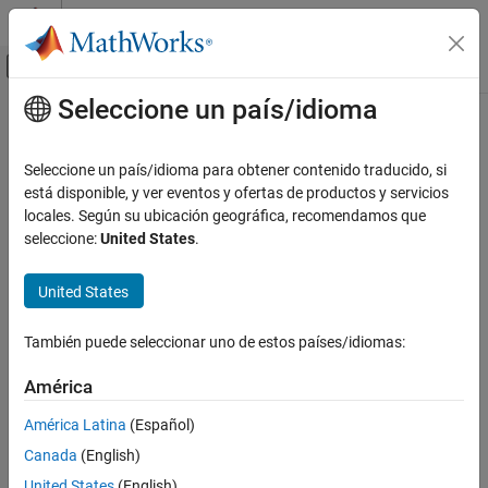
Saltar al contenido
Centro de ayuda de MATLAB
Mostrar/ocultar menú de navegación
Seleccione un país/idioma
Contenido principal
Inicio de Documentación
Seleccione un país/idioma para obtener contenido traducido, si
está disponible, y ver eventos y ofertas de productos y servicios
locales. Según su ubicación geográfica, recomendamos que
How useful was this information?
seleccione:
United States
.
United States
También puede seleccionar uno de estos países/idiomas:
América
América Latina
(Español)
Canada
(English)
United States
(English)