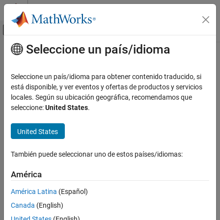
Saltar al contenido
Centro de ayuda de MATLAB
Mostrar/ocultar menú de navegación
Seleccione un país/idioma
Contenido principal
Inicio de Documentación
Seleccione un país/idioma para obtener contenido traducido, si
está disponible, y ver eventos y ofertas de productos y servicios
locales. Según su ubicación geográfica, recomendamos que
How useful was this information?
seleccione:
United States
.
United States
También puede seleccionar uno de estos países/idiomas:
América
América Latina
(Español)
Canada
(English)
United States
(English)