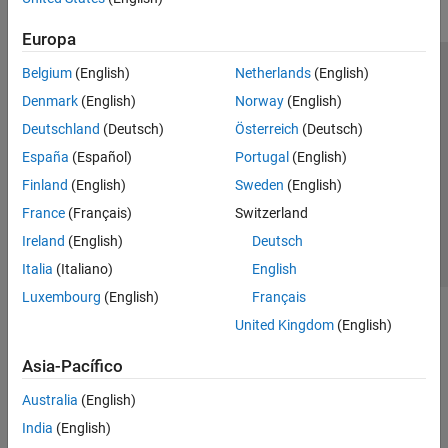
Europa
Belgium
(English)
Netherlands
(English)
Centro de confianza
Marcas comerciales
Denmark
(English)
Norway
(English)
Política de privacidad
Antipiratería
Estado de las aplicaciones
Deutschland
(Deutsch)
Österreich
(Deutsch)
Información de contacto
España
(Español)
Portugal
(English)
© 1994-2026 The MathWorks, Inc.
Finland
(English)
Sweden
(English)
France
(Français)
Switzerland
Seleccione un
España
Ireland
(English)
Deutsch
Italia
(Italiano)
English
Luxembourg
(English)
Français
United Kingdom
(English)
Asia-Pacífico
Australia
(English)
India
(English)