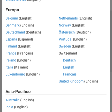
Europa
Belgium
(English)
Netherlands
(English)
Centro de confianza
Marcas comerciales
Denmark
(English)
Norway
(English)
Política de privacidad
Antipiratería
Estado de las aplicaciones
Deutschland
(Deutsch)
Österreich
(Deutsch)
Información de contacto
España
(Español)
Portugal
(English)
© 1994-2026 The MathWorks, Inc.
Finland
(English)
Sweden
(English)
France
(Français)
Switzerland
Seleccione un
España
Ireland
(English)
Deutsch
Italia
(Italiano)
English
Luxembourg
(English)
Français
United Kingdom
(English)
Asia-Pacífico
Australia
(English)
India
(English)