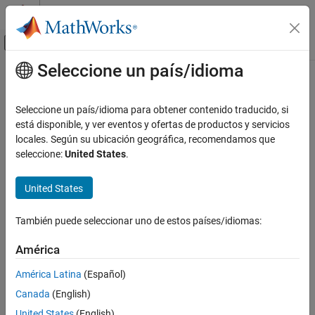
Saltar al contenido
Centro de ayuda de MATLAB
Mostrar/ocultar menú de navegación
Seleccione un país/idioma
Contenido principal
Inicio de Documentación
Seleccione un país/idioma para obtener contenido traducido, si
está disponible, y ver eventos y ofertas de productos y servicios
locales. Según su ubicación geográfica, recomendamos que
How useful was this information?
seleccione:
United States
.
United States
También puede seleccionar uno de estos países/idiomas:
América
América Latina
(Español)
Canada
(English)
United States
(English)