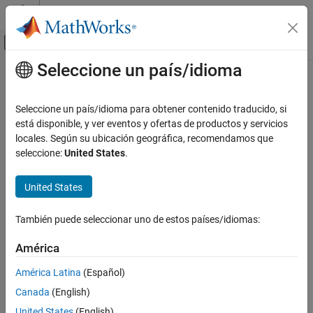
Saltar al contenido
Centro de ayuda de MATLAB
Mostrar/ocultar menú de navegación
Seleccione un país/idioma
Contenido principal
Inicio de Documentación
Seleccione un país/idioma para obtener contenido traducido, si
está disponible, y ver eventos y ofertas de productos y servicios
locales. Según su ubicación geográfica, recomendamos que
How useful was this information?
seleccione:
United States
.
United States
También puede seleccionar uno de estos países/idiomas:
América
América Latina
(Español)
Canada
(English)
United States
(English)