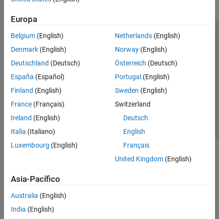
Europa
Belgium
(English)
Netherlands
(English)
Centro de confianza
Marcas comerciales
Denmark
(English)
Norway
(English)
Política de privacidad
Antipiratería
Estado de las aplicaciones
Deutschland
(Deutsch)
Österreich
(Deutsch)
Información de contacto
España
(Español)
Portugal
(English)
© 1994-2026 The MathWorks, Inc.
Finland
(English)
Sweden
(English)
France
(Français)
Switzerland
Seleccione un
España
Ireland
(English)
Deutsch
Italia
(Italiano)
English
Luxembourg
(English)
Français
United Kingdom
(English)
Asia-Pacífico
Australia
(English)
India
(English)