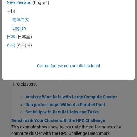
Discover Clusters and Use Cluster Profiles
New Zealand
(English)
Find out how to work with cluster profiles and discover cloud
中国
clusters.
简体中文
Scale Up from Desktop to Cluster
English
Develop your parallel MATLAB® code on your local machine and
scale up to a cluster.
日本
(日本語)
Process Big Data in the Cloud
한국
(한국어)
This example shows how to access a large data set in the cloud
and process it in a cloud cluster using MATLAB® capabilities for
big data.
Comuníquese con su oficina local
Scale Up Parallel Code to Large Clusters
Discover options to scale your parallel MATLAB code to use large
HPC clusters.
Analyze Wind Data with Large Compute Cluster
Run parfor-Loops Without a Parallel Pool
Scale Up with Parallel Jobs and Tasks
Benchmark Your Cluster with the HPC Challenge
This example shows how to evaluate the performance of a
compute cluster with the HPC Challenge Benchmark.