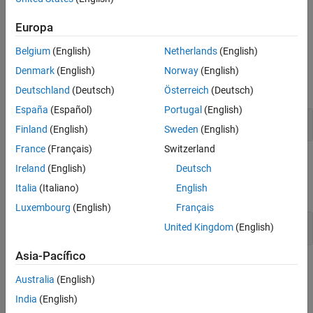
Alternativamente, si no tiene un programador existente, entonces
MATLAB Parallel Server
proporciona el Programador de trabajos
Europa
MATLAB.
Belgium
(English)
Netherlands
(English)
Funciones
Denmark
(English)
Norway
(English)
expandir todo
Deutschland
(Deutsch)
Österreich
(Deutsch)
España
(Español)
Portugal
(English)
Funciones clave
Finland
(English)
Sweden
(English)
France
(Français)
Switzerland
Clases
Ireland
(English)
Deutsch
Italia
(Italiano)
English
expandir todo
Luxembourg
(English)
Français
Clases clave
United Kingdom
(English)
Asia-Pacífico
Ejemplos y procedimientos
Australia
(English)
Configuración del clúster
India
(English)