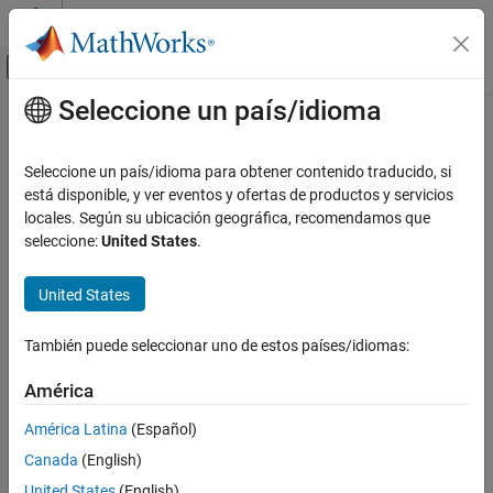
Saltar al contenido
Centro de ayuda de MATLAB
Mostrar/ocultar menú de navegación
Seleccione un país/idioma
Contenido principal
Inicio de Documentación
Radar
Seleccione un país/idioma para obtener contenido traducido, si
está disponible, y ver eventos y ofertas de productos y servicios
How useful was this information?
locales. Según su ubicación geográfica, recomendamos que
seleccione:
United States
.
United States
También puede seleccionar uno de estos países/idiomas:
América
América Latina
(Español)
Canada
(English)
United States
(English)