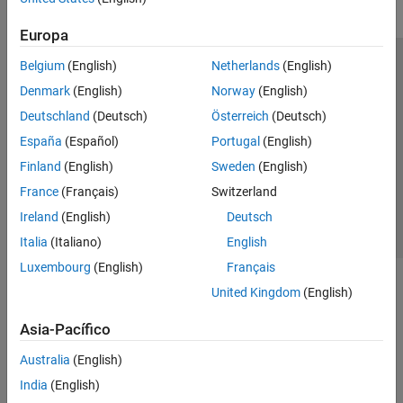
Europa
Belgium
(English)
Netherlands
(English)
Centro de confianza
Marcas comerciales
Denmark
(English)
Norway
(English)
Política de privacidad
Antipiratería
Estado de las aplicaciones
Deutschland
(Deutsch)
Österreich
(Deutsch)
Información de contacto
España
(Español)
Portugal
(English)
© 1994-2026 The MathWorks, Inc.
Finland
(English)
Sweden
(English)
France
(Français)
Switzerland
Seleccione un
España
Ireland
(English)
Deutsch
Italia
(Italiano)
English
Luxembourg
(English)
Français
United Kingdom
(English)
Asia-Pacífico
Australia
(English)
India
(English)