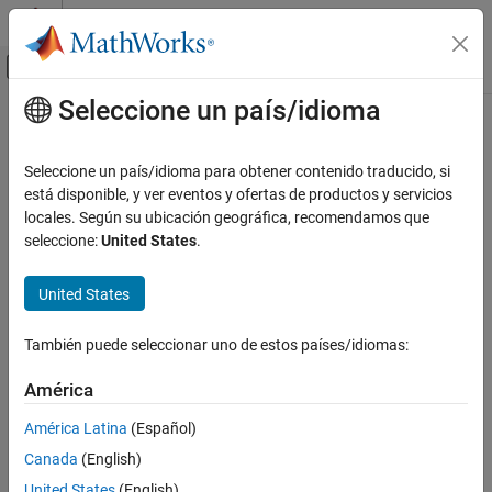
Saltar al contenido
Centro de ayuda de MATLAB
Mostrar/ocultar menú de navegación
Seleccione un país/idioma
Contenido principal
Inicio de Documentación
Reporting and Database Access
Seleccione un país/idioma para obtener contenido traducido, si
Categoría
está disponible, y ver eventos y ofertas de productos y servicios
How useful was this information?
locales. Según su ubicación geográfica, recomendamos que
Database Toolbox
seleccione:
United States
.
MATLAB Report Generator
Simulink Report Generator
United States
Get Started with Simulink Report
Generator
También puede seleccionar uno de estos países/idiomas:
Create Model Web Views
América
Generate Standard Reports
Create Report Programs
América Latina
(Español)
Simulink Report Generator Task
Canada
(English)
Examples
Tool Qualification and Certification
United States
(English)