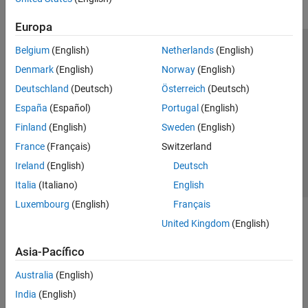
Europa
Belgium
(English)
Netherlands
(English)
Centro de confianza
Marcas comerciales
Denmark
(English)
Norway
(English)
Política de privacidad
Antipiratería
Estado de las aplicaciones
Deutschland
(Deutsch)
Österreich
(Deutsch)
Información de contacto
España
(Español)
Portugal
(English)
© 1994-2026 The MathWorks, Inc.
Finland
(English)
Sweden
(English)
France
(Français)
Switzerland
Seleccione un
España
Ireland
(English)
Deutsch
Italia
(Italiano)
English
Luxembourg
(English)
Français
United Kingdom
(English)
Asia-Pacífico
Australia
(English)
India
(English)