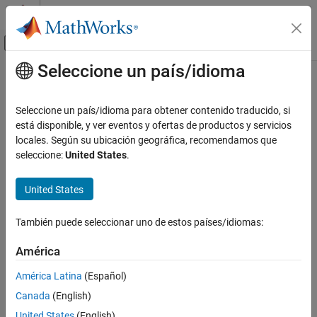
Saltar al contenido
Centro de ayuda de MATLAB
Mostrar/ocultar menú de navegación
Seleccione un país/idioma
Contenido principal
Inicio de Documentación
Procesamiento de señales
Seleccione un país/idioma para obtener contenido traducido, si
Categoría
está disponible, y ver eventos y ofertas de productos y servicios
locales. Según su ubicación geográfica, recomendamos que
Audio Toolbox
¿Qué tan útil fue esta traducción?
seleccione:
United States
.
DSP HDL Toolbox
DSP System Toolbox
United States
Signal Processing Toolbox
También puede seleccionar uno de estos países/idiomas:
Introducción a Signal Processing
Toolbox
América
Aplicaciones
Generación, análisis y preprocesamiento
América Latina
(Español)
de señales
Canada
(English)
Mediciones y extracción de
características
United States
(English)