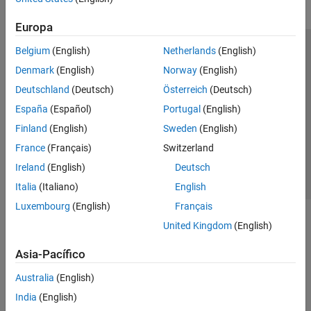
Transformadas, correlación y
modelización
Europa
Filtros digitales y analógicos
Belgium
(English)
Netherlands
(English)
Análisis del espectro
Centro de confianza
Marcas comerciales
Denmark
(English)
Norway
(English)
Análisis de tiempo-frecuencia
Política de privacidad
Antipiratería
Estado de las aplicaciones
Análisis de vibración
Deutschland
(Deutsch)
Österreich
(Deutsch)
Información de contacto
IA para señales
España
(Español)
Portugal
(English)
© 1994-2026 The MathWorks, Inc.
Generación de código y soporte de GPU
Finland
(English)
Sweden
(English)
Wavelet Toolbox
France
(Français)
Switzerland
Seleccione un
España
Ireland
(English)
Deutsch
Italia
(Italiano)
English
Luxembourg
(English)
Français
United Kingdom
(English)
Asia-Pacífico
Australia
(English)
India
(English)