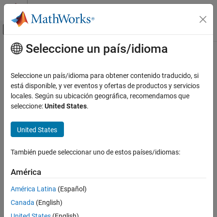
Saltar al contenido
Centro de ayuda de MATLAB
Mostrar/ocultar menú de navegación
Seleccione un país/idioma
Contenido principal
Inicio de Documentación
Modelado físico
Seleccione un país/idioma para obtener contenido traducido, si
está disponible, y ver eventos y ofertas de productos y servicios
locales. Según su ubicación geográfica, recomendamos que
¿Qué tan útil fue esta traducción?
seleccione:
United States
.
United States
También puede seleccionar uno de estos países/idiomas:
América
América Latina
(Español)
Canada
(English)
United States
(English)