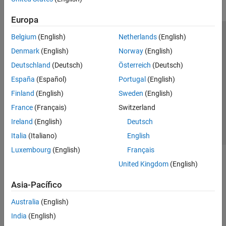
Europa
Belgium
(English)
Netherlands
(English)
Centro de confianza
Marcas comerciales
Denmark
(English)
Norway
(English)
Política de privacidad
Antipiratería
Estado de las aplicaciones
Deutschland
(Deutsch)
Österreich
(Deutsch)
Información de contacto
España
(Español)
Portugal
(English)
© 1994-2026 The MathWorks, Inc.
Finland
(English)
Sweden
(English)
France
(Français)
Switzerland
Seleccione un
España
Ireland
(English)
Deutsch
Italia
(Italiano)
English
Luxembourg
(English)
Français
United Kingdom
(English)
Asia-Pacífico
Australia
(English)
India
(English)