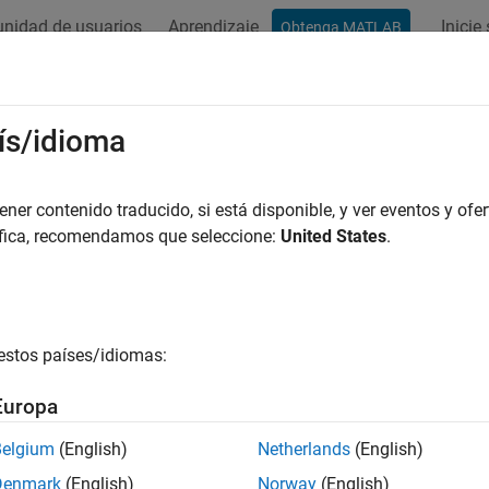
nidad de usuarios
Aprendizaje
Inicie
Obtenga MATLAB
ación
Ejemplos
Funciones
Bloques
Apps
Vídeos
ís/idioma
er contenido traducido, si está disponible, y ver eventos y ofer
¿Qué tan útil fue esta traducc
áfica, recomendamos que seleccione:
United States
.
estos países/idiomas:
Europa
Belgium
(English)
Netherlands
(English)
Denmark
(English)
Norway
(English)