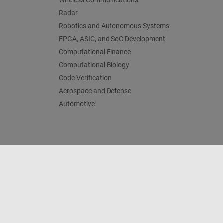
Wireless Communications
Radar
Robotics and Autonomous Systems
FPGA, ASIC, and SoC Development
Computational Finance
Computational Biology
Code Verification
Aerospace and Defense
Automotive
Centro de confianza
Marcas comerciales
Política de p
© 1994-2026 The MathWorks, Inc.