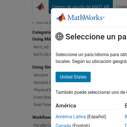
Saltar al contenido
Centro de ayuda de MATLAB
Comu
Document
Inicio de Documentación
Categoría
Seleccione un pa
Using MATLAB
MATLAB
Seleccione un país/idioma para obten
MATLAB Copilot
locales. Según su ubicación geogr
Using Simulink
Simulink
United States
Simulink Copilot
Physical Modeling
También puede seleccionar uno de 
Event-Based Modeling
Real-Time Simulation and Testing
América
América Latina
(Español)
Workflows
Parallel Computing
Canada
(English)