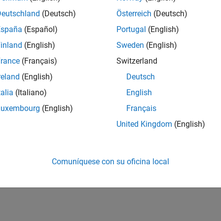
Deutschland
(Deutsch)
Österreich
(Deutsch)
España
(Español)
Portugal
(English)
inland
(English)
Sweden
(English)
rance
(Français)
Switzerland
reland
(English)
Deutsch
talia
(Italiano)
English
Luxembourg
(English)
Français
United Kingdom
(English)
Comuníquese con su oficina local