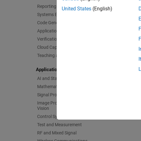
Reporting and Database Access
United States
(English)
Systems Engineering
Code Generation
F
Application Deployment
F
Verification, Validation, and Test
Cloud Capabilities
I
Teaching and Learning
I
Applications
AI and Statistics
Mathematics and Optimization
Signal Processing
Image Processing and Computer
Vision
Control Systems
Test and Measurement
RF and Mixed Signal