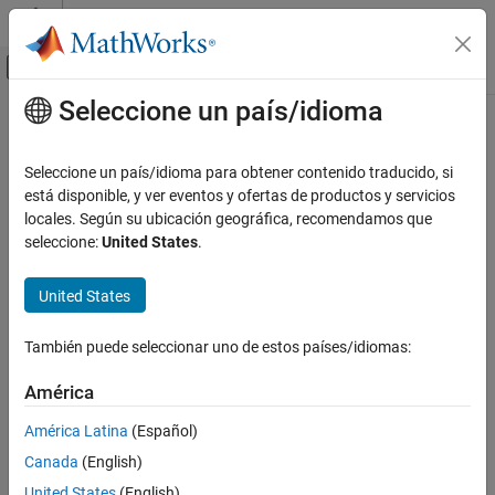
Saltar al contenido
Centro de ayuda de MATLAB
Mostrar/ocultar menú de navegación
Seleccione un país/idioma
Contenido principal
Inicio de Documentación
getElementNames
Simulink
Seleccione un país/idioma para obtener contenido traducido, si
Simulation
Return names of all elements in
está disponible, y ver eventos y ofertas de productos y servicios
Prepare Model Inputs and Outputs
object
locales. Según su ubicación geográfica, recomendamos que
Simulink.SimulationData.Dataset
seleccione:
United States
.
Save Run-Time Data from Simulation
collapse all in page
Syntax
getElementNames
United States
ON THIS PAGE
elementList = getElementNames(dataset)
Syntax
También puede seleccionar uno de estos países/idiomas:
Description
Description
América
returns a cell array
elementList = getElementNames(
)
dataset
Examples
containing the names of all elements in the
Input Arguments
América Latina
(Español)
object
.
Simulink.SimulationData.Dataset
dataset
Version History
Canada
(English)
See Also
example
United States
(English)