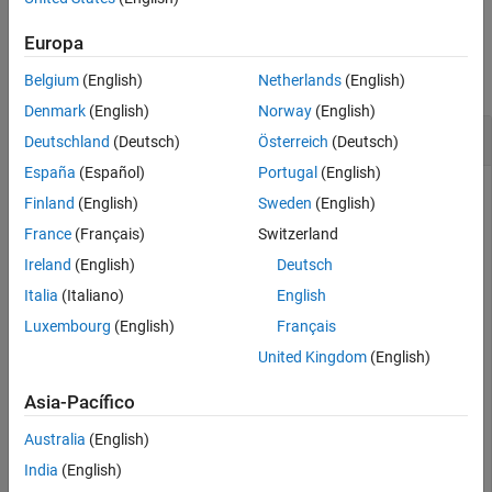
Examples
Europa
collapse all
Belgium
(English)
Netherlands
(English)
Denmark
(English)
Norway
(English)
Return Names of Elements
Deutschland
(Deutsch)
Österreich
(Deutsch)
España
(Español)
Portugal
(English)
Finland
(English)
Sweden
(English)
Simulate the model
, which models a rotating
sldemo_clutch
France
(Français)
Switzerland
clutch system. The signal logging data is contained in the
Ireland
(English)
Deutsch
object named
.
Dataset
sldemo_clutch_output
Italia
(Italiano)
English
Luxembourg
(English)
Français
sim(
"sldemo_clutch"
)
United Kingdom
(English)
Use the
function to return a list of elements
getElementNames
Asia-Pacífico
in the
object
.
Dataset
sldemo_clutch_output
Australia
(English)
elList = getElementNames(sldemo_clutch_output)
India
(English)