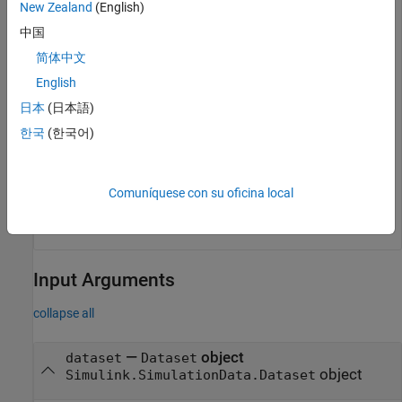
New Zealand
(English)
中国
elList = 
10×1 cell
    {'Fn'          }

简体中文
    {'Tin'         }

    {'LockedFlag'  }

English
    {'LockupFlag'  }

日本
(日本語)
    {'UnlockFlag'  }

    {'Tfmaxk'      }

한국
(한국어)
    {'Tfmaxs'      }

    {'ShaftSpeed'  }

    {'EngineSpeed' }

    {'VehicleSpeed'}

Comuníquese con su oficina local
Input Arguments
collapse all
—
object
dataset
Dataset
object
Simulink.SimulationData.Dataset