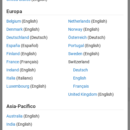
con los resultados de métricass. Un diseño menos complejo es
más fácil de leer, mantener y probar. También puede utilizar la API
Europa
de métricas para recopilar resultados de métricas de forma
programática y guardar los resultados en un informe.
Belgium
(English)
Netherlands
(English)
Denmark
(English)
Norway
(English)
Apps
Deutschland
(Deutsch)
Österreich
(Deutsch)
Model
Recopilar datos de métricas del modelo y
España
(Español)
Portugal
(English)
Design
evaluar la calidad en el proyecto
(Desde
Dashboard
R2022b)
Finland
(English)
Sweden
(English)
France
(Français)
Switzerland
Clases
Ireland
(English)
Deutsch
Italia
(Italiano)
English
expandir todo
Luxembourg
(English)
Français
Recopilar datos de métricas
United Kingdom
(English)
Asia-Pacífico
Funciones
Australia
(English)
expandir todo
India
(English)