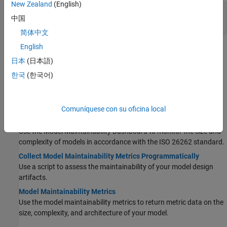
New Zealand
(English)
Recopilar datos de métricas sobre artefactos
中国
de diseño
简体中文
English
Temas
日本
(日本語)
Diseño de modelo
한국
(한국어)
Monitor Design Complexity Using Model Maintainability
Dashboard
Assess the size, complexity, and architecture of your design.
Comuníquese con su oficina local
Assess Model Size and Complexity for ISO 26262
Use the Model Maintainability Dashboard to monitor the size and
complexity of models in accordance with the ISO 26262 standard.
Collect Model Maintainability Metrics Programmatically
Use a script to assess the maintainability of your model design
artifacts.
Model Maintainability Metrics
Use the model maintainability metrics to return metric data on the
size, complexity, and architecture of your model.