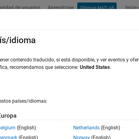
nidad de usuarios
Aprendizaje
Inicie
Obtenga MATLAB
ation
Examples
Functions
Blocks
Apps
Videos
ís/idioma
er contenido traducido, si está disponible, y ver eventos y ofer
How useful was this informat
áfica, recomendamos que seleccione:
United States
.
estos países/idiomas:
Europa
Belgium
(English)
Netherlands
(English)
Denmark
(English)
Norway
(English)