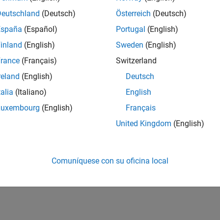
Deutschland
(Deutsch)
Österreich
(Deutsch)
España
(Español)
Portugal
(English)
inland
(English)
Sweden
(English)
rance
(Français)
Switzerland
reland
(English)
Deutsch
talia
(Italiano)
English
Luxembourg
(English)
Français
United Kingdom
(English)
Comuníquese con su oficina local