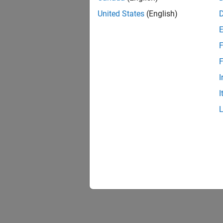
United States
(English)
F
F
I
I