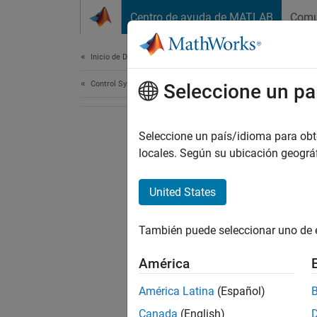
Saltar al contenido
Centro de ayuda de MATLAB
Comu
Document
Inicio de Documentación
Control Systems
Seleccione un pa
Seleccione un país/idioma para obten
locales. Según su ubicación geogr
United States
También puede seleccionar uno de 
América
América Latina
(Español)
Canada
(English)