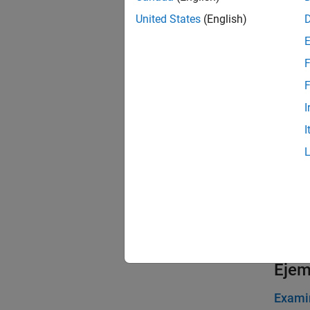
View T
United States
(English)
View th
F
Compar
Update 
F
I
Examin
I
Examine
Process
Create 
Filter 
Tag tes
Ejem
Examin