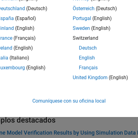
est Case Results
Deutschland
(Deutsch)
Österreich
(Deutsch)
®
e results of a test case in the Simulink
Test Manager.
España
(Español)
Portugal
(English)
inland
(English)
Sweden
(English)
e Simulation to Baseline Data
a model and compare signals to baseline data.
rance
(Français)
Switzerland
reland
(English)
Deutsch
e Test Failures and Modify Baselines
talia
(Italiano)
English
 signals in test failures and update baselines with current data
Luxembourg
(English)
Français
 Test Results with Custom Scripts
United Kingdom
(English)
scripts that post-process results using toolbox functions and 
Test Execution, Results, and Coverage
Comuníquese con su oficina local
ts for selective test execution, and filter results and test coverag
plos destacados
e Model Verification Results by Using Simulation Data 