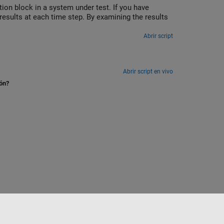
ion block in a system under test. If you have
results at each time step. By examining the results
Abrir script
Abrir script en vivo
ión?