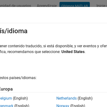
nidad de usuarios
Aprendizaje
Inicie
Obtenga MATLAB
ación
Ejemplos
Funciones
Bloques
Apps
Vídeos
ís/idioma
ucción de esta página aún no se ha actualizado a la versión más 
 en inglés.
er contenido traducido, si está disponible, y ver eventos y ofer
rpretar resultados de pruebas
áfica, recomendamos que seleccione:
United States
.
nalice resultados de pruebas y errores de pruebas
 de ejecutar las pruebas, puede ver e interpretar los resultad
 resultados se muestran en Test Manager. Investigue los result
estos países/idiomas:
zación de datos, incluidas gráficas de diferencias y gráficas de
or. Puede actualizar los datos de referencia desde las gráficas.
Europa
da ayuda a determinar cómo depurarla.
Belgium
(English)
Netherlands
(English)
as
Denmark
(English)
Norway
(English)