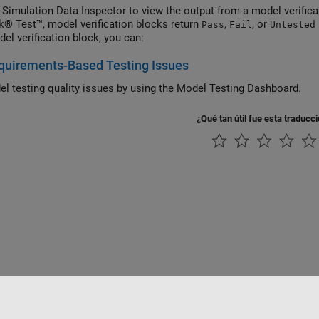
 Simulation Data Inspector to view the output from a model verificat
k® Test™, model verification blocks return
,
, or
Pass
Fail
Untested
del verification block, you can:
quirements-Based Testing Issues
el testing quality issues by using the Model Testing Dashboard.
¿Qué tan útil fue esta traducc