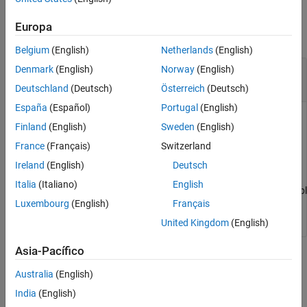
Input Arguments
Europa
collapse all
Belgium
(English)
Netherlands
(English)
—
Kinematics solver object
Denmark
(English)
Norway
(English)
ks
object
KinematicsSolver
Deutschland
(Deutsch)
Österreich
(Deutsch)
España
(Español)
Portugal
(English)
Kinematics solver object, specified as a
KinematicsSolver
Finland
(English)
Sweden
(English)
object that is the representation of the
Simscape™
France
(Français)
Switzerland
Multibody™
model used for kinematic analysis.
Ireland
(English)
Deutsch
Example:
ks =
Italia
(Italiano)
English
simscape.multibody.KinematicsSolver("DoublePendulumExampl
Luxembourg
(English)
Français
'​')
United Kingdom
(English)
Asia-Pacífico
Version History
Australia
(English)
Introduced in R2019a
India
(English)