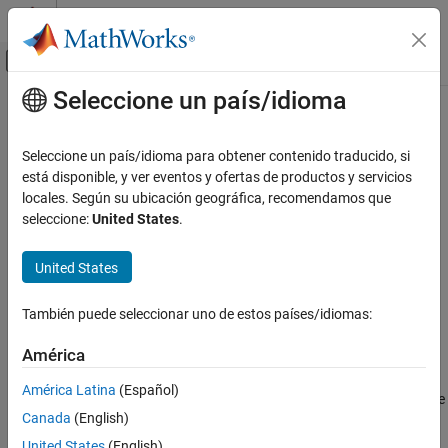
Saltar al contenido
Centro de ayuda de MATLAB
Mostrar/ocultar menú de navegación
Seleccione un país/idioma
Contenido principal
Inicio de Documentación
clearTargetVariables
Physical Modeling
Seleccione un país/idioma para obtener contenido traducido, si
Drop all target variables from the KinematicsSolver object
está disponible, y ver eventos y ofertas de productos y servicios
Simscape Multibody
locales. Según su ubicación geográfica, recomendamos que
Simulation and Analysis
collapse all in page
seleccione:
United States
.
Syntax
clearTargetVariables
United States
ON THIS PAGE
clearTargetVariables(ks)
Description
Syntax
También puede seleccionar uno de estos países/idiomas:
Description
drops all target variables from the
clearTargetVariables(
)
ks
Input Arguments
América
object
. Target variables guide joints and
KinematicsSolver
ks
Version History
bodies into place for analysis. Use this function if none of the
América Latina
(Español)
See Also
target variables are any longer relevant—for example, to formulate
Canada
(English)
a different kinematic problem to solve.
United States
(English)