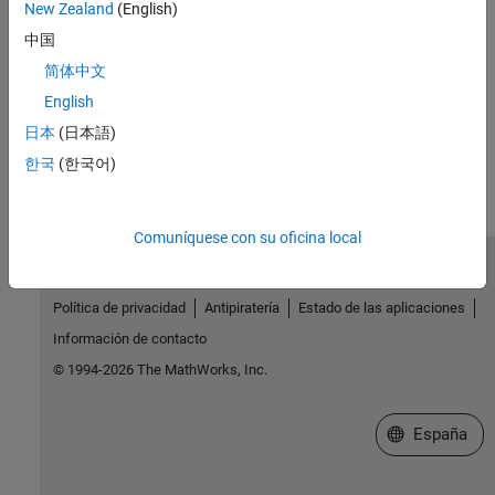
See Also
New Zealand
(English)
中国
|
|
|
KinematicsSolver
targetVariables
addTargetVariables
简体中文
removeTargetVariables
English
How useful was this information?
日本
(日本語)
한국
(한국어)
Comuníquese con su oficina local
Centro de confianza
Marcas comerciales
Política de privacidad
Antipiratería
Estado de las aplicaciones
Información de contacto
© 1994-2026 The MathWorks, Inc.
Seleccione un
España