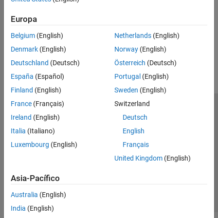
Operating System (OS) Customization
Customize the operating system on the processor in your
Europa
embedded Linux device
Belgium
(English)
Netherlands
(English)
How useful was this information?
Denmark
(English)
Norway
(English)
Deutschland
(Deutsch)
Österreich
(Deutsch)
España
(Español)
Portugal
(English)
Finland
(English)
Sweden
(English)
France
(Français)
Switzerland
Centro de confianza
Marcas comerciales
Ireland
(English)
Deutsch
Política de privacidad
Antipiratería
Estado de las aplicaciones
Italia
(Italiano)
English
Información de contacto
Luxembourg
(English)
Français
© 1994-2026 The MathWorks, Inc.
United Kingdom
(English)
Asia-Pacífico
Seleccione un
España
Australia
(English)
India
(English)