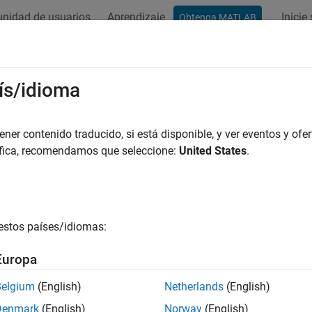
nidad de usuarios
Aprendizaje
Inicie
Obtenga MATLAB
ation
Examples
Functions
Blocks
Apps
Videos
ís/idioma
er contenido traducido, si está disponible, y ver eventos y ofer
How useful was this informat
áfica, recomendamos que seleccione:
United States
.
estos países/idiomas:
Europa
Belgium
(English)
Netherlands
(English)
Denmark
(English)
Norway
(English)