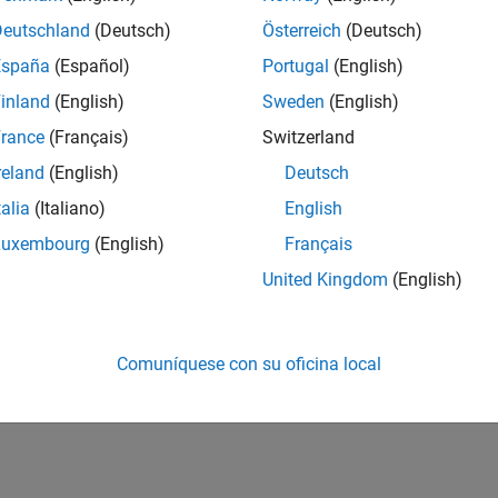
Deutschland
(Deutsch)
Österreich
(Deutsch)
España
(Español)
Portugal
(English)
inland
(English)
Sweden
(English)
rance
(Français)
Switzerland
reland
(English)
Deutsch
talia
(Italiano)
English
Luxembourg
(English)
Français
United Kingdom
(English)
Comuníquese con su oficina local