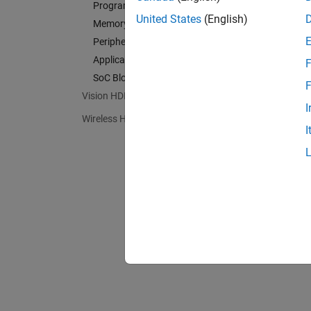
Programmable Logic
United States
(English)
Memory
Peripherals
Applications
F
SoC Blockset Supported Hardware
F
Vision HDL Toolbox
I
Wireless HDL Toolbox
I