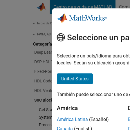
Saltar al contenido
Centro de ayuda de MATLAB
Comu
Document
Inicio de Documentación
FPGA, ASIC, and SoC Development
Seleccione un pa
Categoría
Deep Learning HDL Toolbox
Seleccione un país/idioma para obten
DSP HDL Toolbox
locales. Según su ubicación geogr
Fixed-Point Designer
United States
HDL Coder
HDL Verifier
También puede seleccionar uno de 
SoC Blockset
América
Get Started with SoC Blockset
System on Chip (SoC)
América Latina
(Español)
Processor Software
Canada
(English)