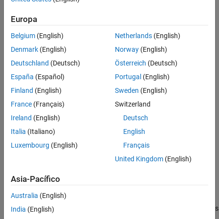
Bibliotecas de bloques eléctricos
Control
Europa
Simulación y análisis
Belgium
(English)
Netherlands
(English)
Simulación en tiempo real
Denmark
(English)
Norway
(English)
Deutschland
(Deutsch)
Österreich
(Deutsch)
España
(Español)
Portugal
(English)
Finland
(English)
Sweden
(English)
France
(Français)
Switzerland
Ireland
(English)
Deutsch
Italia
(Italiano)
English
Categorías
Luxembourg
(English)
Français
Crear y simular redes de sistemas de potencia electrónicos,
United Kingdom
(English)
mecatrónicos y eléctricos
Técnicas y prácticas recomendadas de construcción de modelos
Asia-Pacífico
Seleccionar y parametrizar bloques
Australia
(English)
Seleccione y parametrice bloques utilizando fichas técnicas,
resultados de simulación, listas de conexiones de SPICE o modelos
India
(English)
FEM