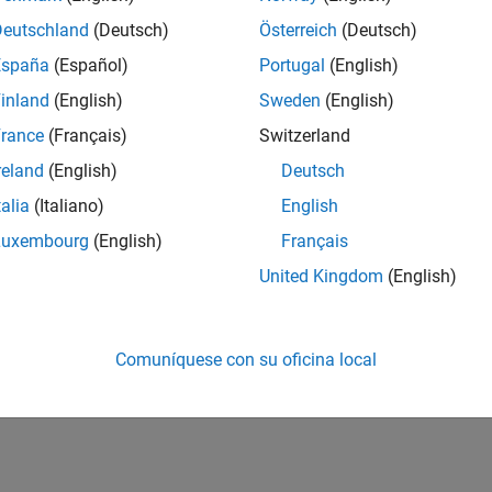
Deutschland
(Deutsch)
Österreich
(Deutsch)
España
(Español)
Portugal
(English)
inland
(English)
Sweden
(English)
rance
(Français)
Switzerland
reland
(English)
Deutsch
talia
(Italiano)
English
Luxembourg
(English)
Français
United Kingdom
(English)
Comuníquese con su oficina local