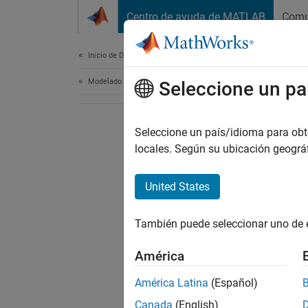
Saltar al contenido
Centro de ayuda de MATLAB
Comu
Document
Inicio de Documentación
Modelado físico
Seleccione un pa
Seleccione un país/idioma para obten
locales. Según su ubicación geogr
United States
También puede seleccionar uno de 
América
América Latina
(Español)
Canada
(English)