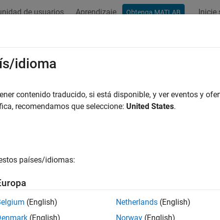
nidad de usuarios
Aprendizaje
Inicie
Obtenga MATLAB
ación
Ejemplos
Funciones
Bloques
Apps
Vídeos
ís/idioma
er contenido traducido, si está disponible, y ver eventos y ofer
¿Qué tan útil fue esta traducc
áfica, recomendamos que seleccione:
United States
.
estos países/idiomas:
Europa
Belgium
(English)
Netherlands
(English)
Denmark
(English)
Norway
(English)