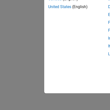
United States
(English)
F
F
I
I