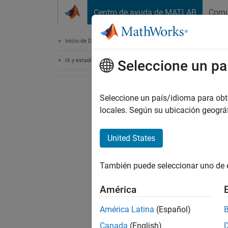
Saltar al contenido
Centro de ayuda de MATLAB
Comu
Document
Inicio de Documentación
IA y estadística
Seleccione un pa
Seleccione un país/idioma para obten
locales. Según su ubicación geogr
United States
También puede seleccionar uno de 
América
América Latina
(Español)
Canada
(English)