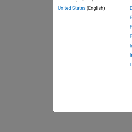
United States
(English)
F
F
I
I