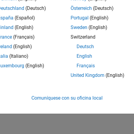
Deutschland
(Deutsch)
Österreich
(Deutsch)
España
(Español)
Portugal
(English)
inland
(English)
Sweden
(English)
rance
(Français)
Switzerland
reland
(English)
Deutsch
talia
(Italiano)
English
Luxembourg
(English)
Français
United Kingdom
(English)
Comuníquese con su oficina local