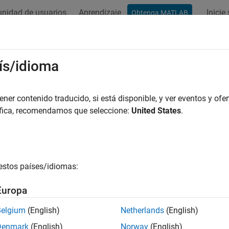
nidad de usuarios
Aprendizaje
Inicie
Obtenga MATLAB
ación
Ejemplos
Funciones
Bloques
Apps
Vídeos
ís/idioma
er contenido traducido, si está disponible, y ver eventos y ofer
¿Qué tan útil fue esta traducc
áfica, recomendamos que seleccione:
United States
.
estos países/idiomas:
Europa
Belgium
(English)
Netherlands
(English)
Denmark
(English)
Norway
(English)