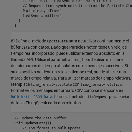
    if (millis() - lastSync > ONE_DAY_MILLIS) {

    // Request time synchronization from the Particle Clou
    Particle.syncTime();

    lastSync = millis();

  }

8) Defina el método
para actualizar continuamente el
updateData
búfer
con datos. Dado que Particle Photon tiene un reloj de
data
tiempo real incorporado, puede utilizar el tiempo absoluto en la
llamada API. Utilice el parámetro
para
time_format=absolute
definir marcas de tiempo absolutas entre mensajes sucesivos. Si
su dispositivo no tiene un reloj en tiempo real, puede utilizar una
marca de tiempo relativa. Para utilizar marcas de tiempo relativas,
reemplace
con
.
time_format=absolute
time_format=relative
Formatee los mensajes en formato CSV como se menciona en
. Llame al método
para enviar
Bulk-Write JSON Data
httpRequest
datos a ThingSpeak cada dos minutos.
// Update the data buffer

void updateData(){

    /* CSV format to bulk update.
