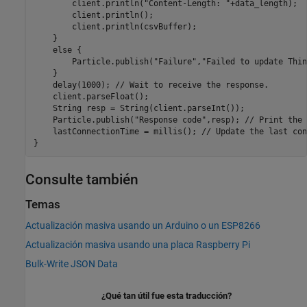
        client.println("Content-Length: "+data_length);

        client.println();

        client.println(csvBuffer);

    }

    else {

        Particle.publish("Failure","Failed to update Thin
    }

    delay(1000); // Wait to receive the response.

    client.parseFloat();

    String resp = String(client.parseInt());

    Particle.publish("Response code",resp); // Print the 
    lastConnectionTime = millis(); // Update the last con
Consulte también
Temas
Actualización masiva usando un Arduino o un ESP8266
Actualización masiva usando una placa Raspberry Pi
Bulk-Write JSON Data
¿Qué tan útil fue esta traducción?