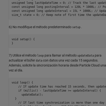
unsigned long lastUpdateTime = 0; // Track the last updat
const unsigned long postingInterval = 120L * 1000L; // Po
const unsigned long updateInterval = 15L * 1000L; // Upda
6) No modifique el método predeterminado
.
setup
void setup() {

7) Utilice el método
para llamar al método
para
loop
updateData
actualizar el búfer
con datos una vez cada 15 segundos.
data
Además, solicite la sincronización horaria desde Particle Cloud una
vez al día.
void loop() {

    // If update time has reached 15 seconds, then update
    if (millis() - lastUpdateTime >= updateInterval) {

      updateData();

  }

    // If last time synchronization is more than one day
