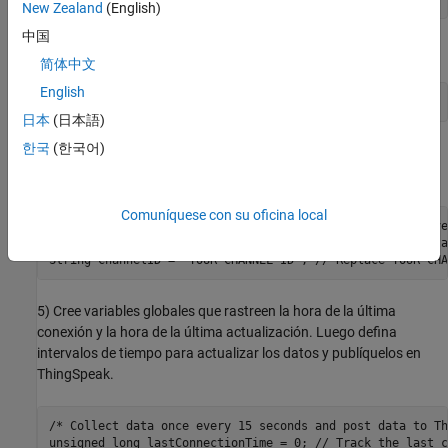
New Zealand
(English)
中国
3) Inicialice la biblioteca del cliente TCP.
简体中文
English
日本
(日本語)
한국
(한국어)
4) Defina el servidor ThingSpeak, la clave API de escritura de su
canal y el ID de su canal.
Comuníquese con su oficina local
String server = "api.thingspeak.com"; // ThingSpeak Server
String WriteAPIKey = "YOUR-CHANNEL-WRITEAPIKEY"; // Repla
5) Cree variables globales que rastreen la hora de la última
conexión y la hora de la última actualización. Luego defina
intervalos de tiempo para actualizar los datos y publíquelos en
ThingSpeak.
/* Collect data once every 15 seconds and post data to Th
unsigned long lastConnectionTime = 0; // Track the last c