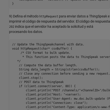
9) Defina el método
para enviar datos a ThingSpeak e
httpRequest
imprimir el código de respuesta del servidor. El código de respuesta
indica que el servidor ha aceptado la solicitud y está
202
procesando los datos.
// Update the ThingSpeakchannel with data.

void httpRequest(char* csvBuffer) {

     /* CSV format to bulk update.

      * This function posts the data to ThingSpeak server.
   */

    // Compute the data buffer length.

    String data_length = String(strlen(csvBuffer));

    // Close any connection before sending a new request.

    client.stop();

    // POST data to ThingSpeak

    if (client.connect(server, 80)) {

        client.println("POST /channels/"+ChannelID+"/bulk
        client.println("Host: "+server);

        client.println("User-Agent: mw.doc.bulk-update (P
        client.println("Connection: close");

        client.println("Content-Type: application/x-www-f