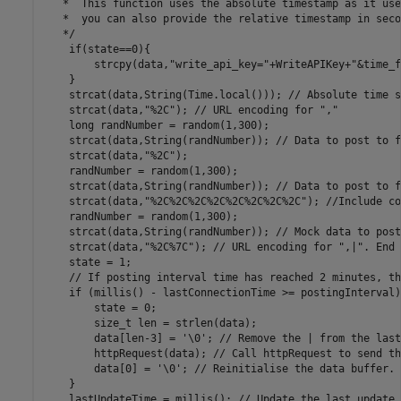
   *  This function uses the absolute timestamp as it use
   *  you can also provide the relative timestamp in seco
   */

    if(state==0){

        strcpy(data,"write_api_key="+WriteAPIKey+"&time_f
    }

    strcat(data,String(Time.local())); // Absolute time s
    strcat(data,"%2C"); // URL encoding for ","

    long randNumber = random(1,300);

    strcat(data,String(randNumber)); // Data to post to f
    strcat(data,"%2C");

    randNumber = random(1,300);

    strcat(data,String(randNumber)); // Data to post to f
    strcat(data,"%2C%2C%2C%2C%2C%2C%2C%2C"); //Include co
    randNumber = random(1,300);

    strcat(data,String(randNumber)); // Mock data to post
    strcat(data,"%2C%7C"); // URL encoding for ",|". End 
    state = 1; 

    // If posting interval time has reached 2 minutes, th
    if (millis() - lastConnectionTime >= postingInterval) 
        state = 0;

        size_t len = strlen(data);

        data[len-3] = '\0'; // Remove the | from the last
        httpRequest(data); // Call httpRequest to send th
        data[0] = '\0'; // Reinitialise the data buffer.

    }

    lastUpdateTime = millis(); // Update the last update 