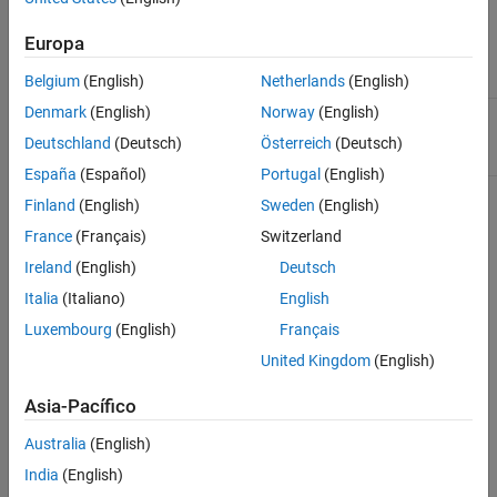
Consulte también
Argumentos de entrada
Europa
Nombre
Descripción
Belgium
(English)
Netherlands
(English)
Denmark
(English)
Norway
(English)
(Obligatorio) Formato para la respuesta
<format>
HTTP, especificado como
o
.
json
xml
Deutschland
(Deutsch)
Österreich
(Deutsch)
España
(Español)
Portugal
(English)
Finland
(English)
Sweden
(English)
Ejemplo:
https://api.thingspeak.com/channels/public.json
France
(Français)
Switzerland
Parámetros de cadena de consulta
Ireland
(English)
Deutsch
No hay parámetros disponibles para esta solicitud.
Italia
(Italiano)
English
Luxembourg
(English)
Français
Respuesta
United Kingdom
(English)
Éxito
Asia-Pacífico
Código de estado HTTP
200 OK
Australia
(English)
India
(English)
Cuerpo