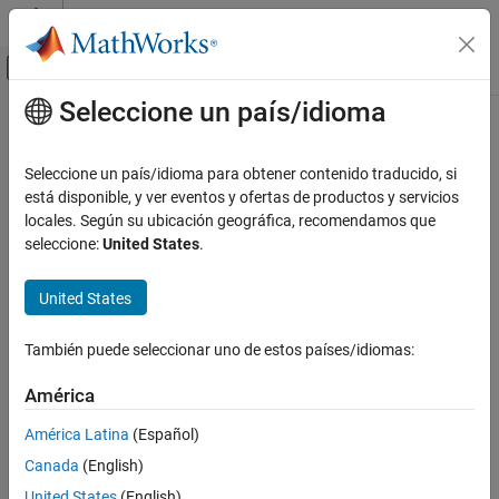
Saltar al contenido
Centro de ayuda de MATLAB
Mostrar/ocultar menú de navegación
Seleccione un país/idioma
Contenido principal
Inicio de Documentación
Esta página se ha traducido mediante traducción automática.
Haga clic aquí para ver la última versión en inglés.
Prueba y medición
Seleccione un país/idioma para obtener contenido traducido, si
está disponible, y ver eventos y ofertas de productos y servicios
List Channels
ThingSpeak
locales. Según su ubicación geográfica, recomendamos que
Configurar cuentas y canales
seleccione:
United States
.
Listar canales públicos con HTTP GET
ThingSpeak
United States
Referencia de API
expandir todo en la página
API DESCANSO
Pedido
También puede seleccionar uno de estos países/idiomas:
List Channels
Método HTTP
América
EN ESTA PÁGINA
GET
Pedido
América Latina
(Español)
URL
Respuesta
Canada
(English)
Ejemplos
https://api.thingspeak.com/channels/public.
<format>
United States
(English)