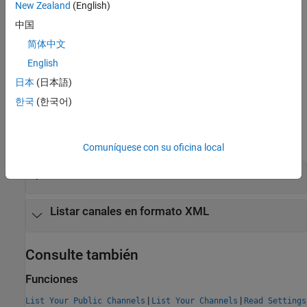
New Zealand
(English)
Ejemplo JSON
中国
Ejemplo XML
简体中文
Error
English
日本
(日本語)
Para obtener la lista completa, consulte
Códigos de error
.
한국
(한국어)
Ejemplos
expandir todo
Comuníquese con su oficina local
Listar canales en formato JSON
Listar canales en formato XML
Consulte también
Funciones
|
|
List Your Public Channels
List Your Channels
Read Settings