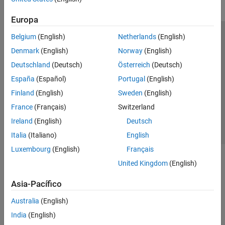
Europa
Belgium
(English)
Netherlands
(English)
Centro de confianza
Marcas comerciales
Denmark
(English)
Norway
(English)
Política de privacidad
Antipiratería
Estado de las aplicaciones
Deutschland
(Deutsch)
Österreich
(Deutsch)
Información de contacto
España
(Español)
Portugal
(English)
© 1994-2026 The MathWorks, Inc.
Finland
(English)
Sweden
(English)
France
(Français)
Switzerland
Seleccione un
España
Ireland
(English)
Deutsch
Italia
(Italiano)
English
Luxembourg
(English)
Français
United Kingdom
(English)
Asia-Pacífico
Australia
(English)
India
(English)