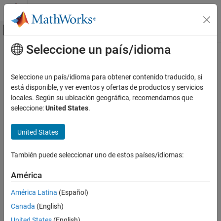
Saltar al contenido
Centro de ayuda de MATLAB
Mostrar/ocultar menú de navegación
Seleccione un país/idioma
Contenido principal
Inicio de Documentación
Automotive
Seleccione un país/idioma para obtener contenido traducido, si
está disponible, y ver eventos y ofertas de productos y servicios
locales. Según su ubicación geográfica, recomendamos que
How useful was this information?
seleccione:
United States
.
United States
También puede seleccionar uno de estos países/idiomas:
América
América Latina
(Español)
Canada
(English)
United States
(English)