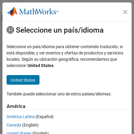
Saltar al contenido
Centro de ayuda de MATLAB
Mostrar/ocultar menú de navegación
Seleccione un país/idioma
Contenido principal
Inicio de Documentación
Application Deployment
Seleccione un país/idioma para obtener contenido traducido, si
Categoría
está disponible, y ver eventos y ofertas de productos y servicios
How useful was this information?
locales. Según su ubicación geográfica, recomendamos que
MATLAB Compiler
seleccione:
United States
.
MATLAB Compiler SDK
MATLAB Production Server
United States
MATLAB Web App Server
También puede seleccionar uno de estos países/idiomas:
Installation
Server Management
América
Security
América Latina
(Español)
Troubleshooting
Canada
(English)
Simulink Compiler
United States
(English)