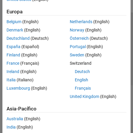
Simulink FMU Builder
Europa
Belgium
(English)
Netherlands
(English)
Centro de confianza
Marcas comerciales
Denmark
(English)
Norway
(English)
Política de privacidad
Antipiratería
Estado de las aplicaciones
Deutschland
(Deutsch)
Österreich
(Deutsch)
Información de contacto
España
(Español)
Portugal
(English)
© 1994-2026 The MathWorks, Inc.
Finland
(English)
Sweden
(English)
France
(Français)
Switzerland
Seleccione un
España
Ireland
(English)
Deutsch
Italia
(Italiano)
English
Luxembourg
(English)
Français
United Kingdom
(English)
Asia-Pacífico
Australia
(English)
India
(English)