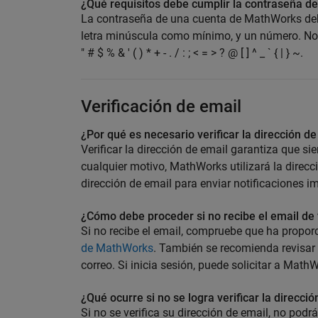
¿Qué requisitos debe cumplir la contraseña 
La contraseña de una cuenta de MathWorks deb
letra minúscula como mínimo, y un número. No s
" # $ % & ' ( ) * + - . / : ; < = > ? @ [ ] ^ _ ` { | } ~.
Verificación de email
¿Por qué es necesario verificar la dirección d
Verificar la dirección de email garantiza que s
cualquier motivo, MathWorks utilizará la direcc
dirección de email para enviar notificaciones i
¿Cómo debe proceder si no recibe el email de 
Si no recibe el email, compruebe que ha proporc
de MathWorks
. También se recomienda revisar 
correo. Si inicia sesión, puede solicitar a Math
¿Qué ocurre si no se logra verificar la direcci
Si no se verifica su dirección de email, no podrá