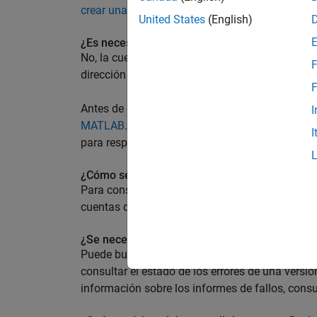
crear una cuenta de MathWorks
en solo unos m
United States
(English)
¿Es necesario proporcionar la cuenta de Math
No, la cuenta de MathWorks no es necesaria pa
F
dirección de email para agilizar la consulta.
F
Antes de enviar una solicitud de soporte técni
I
MATLAB
.
MATLAB Answers
ofrece la misma inf
I
para responder a sus preguntas.
¿Cómo se pueden consolidar varias cuentas 
Para consolidar varias cuentas de MathWorks, 
cuentas de MathWorks e indique cuál desea co
¿Se necesita una cuenta de MathWorks para co
Puede buscar informes de fallos sin una cuenta
consultar el estado de los errores de una vers
información sobre los informes de fallos, consu