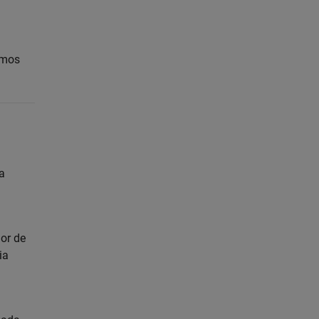
amos
a
or de
ia