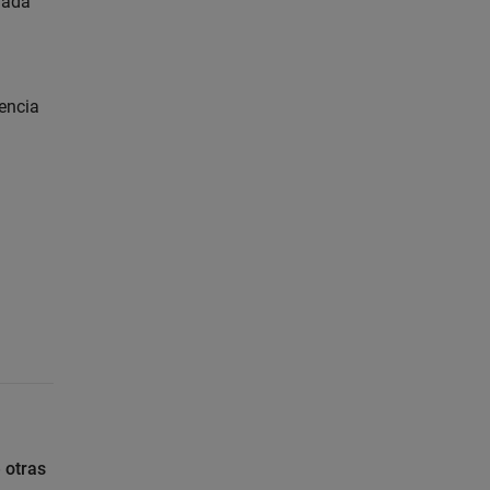
nada
cencia
 otras