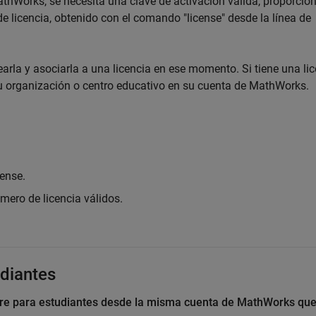
thWorks, se necesita una clave de activación válida, proporcio
de licencia, obtenido con el comando "license" desde la línea de
arla y asociarla a una licencia en ese momento. Si tiene una li
 su organización o centro educativo en su cuenta de MathWorks.
cense.
mero de licencia válidos.
udiantes
are para estudiantes desde la misma cuenta de MathWorks que