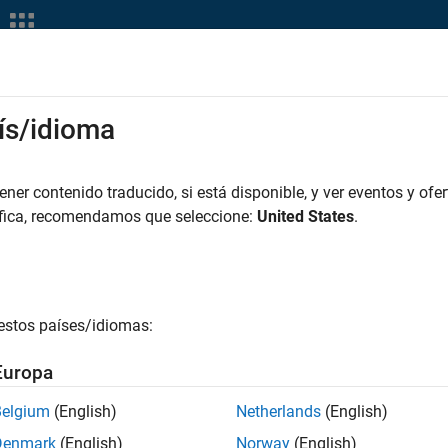
ís/idioma
orks
er contenido traducido, si está disponible, y ver eventos y ofer
áfica, recomendamos que seleccione:
United States
.
estos países/idiomas:
Europa
cuenta de MathWorks
Belgium
(English)
Netherlands
(English)
ra persona?
hWorks. Las cuentas no son transferibles. Cualquier persona pu
Denmark
(English)
Norway
(English)