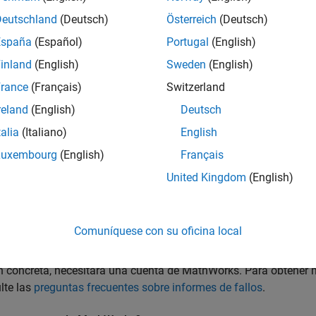
inutos.
Deutschland
(Deutsch)
Österreich
(Deutsch)
España
(Español)
Portugal
(English)
Works para obtener soporte técnico?
ra recibir soporte técnico. No obstante, recomendamos proporci
inland
(English)
Sweden
(English)
rance
(Français)
Switzerland
co, busque soluciones en
MATLAB Answers
y en la
documentació
reland
(English)
Deutsch
ormación que nuestro equipo de ingeniería de soporte técnico ut
talia
(Italiano)
English
Luxembourg
(English)
Français
de MathWorks?
United Kingdom
(English)
envíe un email a
service@mathworks.com
. Facilite todos los em
nservar.
Comuníquese con su oficina local
nsultar informes de fallos?
 de MathWorks. Sin embargo, para ver los detalles de un inform
ión concreta, necesitará una cuenta de MathWorks. Para obtener
lte las
preguntas frecuentes sobre informes de fallos
.