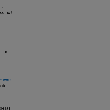
una
 como !
o por
 cuenta
a de
 de las