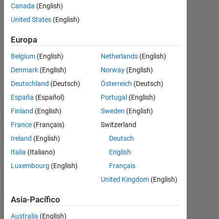
2
Canada
(English)
Respuestas
United States
(English)
Actualizado
Europa
a las 9 Abr.
Belgium
(English)
Netherlands
(English)
2014
12 Visualizaciones
Denmark
(English)
Norway
(English)
(30 días)
Deutschland
(Deutsch)
Österreich
(Deutsch)
España
(Español)
Portugal
(English)
Finland
(English)
Sweden
(English)
France
(Français)
Switzerland
Ireland
(English)
Deutsch
Italia
(Italiano)
English
Luxembourg
(English)
Français
United Kingdom
(English)
str.mat
Asia-Pacífico
Australia
(English)