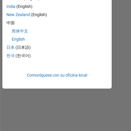
H
India
(English)
e
New Zealand
(English)
l
中国
l
o
简体中文
,
English
日本
(日本語)
c
한국
(한국어)
a
n 
s
Comuníquese con su oficina local
o
m
e
o
n
e 
e
x
p