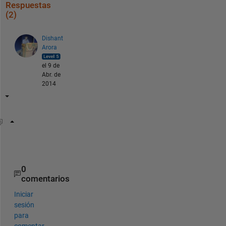
Respuestas
(2)
Dishant
Arora
el 9 de
Abr. de
2014
data = cellfun(@str2double, str, 
'Un'
, 1);
plot(data)
0
comentarios
Iniciar
sesión
para