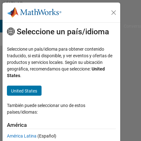
Saltar al contenido
MATLAB
Answers
B Answers
File Exchange
Cody
AI Chat Playground
Convers
Seleccione un país/idioma
Seleccione un país/idioma para obtener contenido
traducido, si está disponible, y ver eventos y ofertas de
Plotting
productos y servicios locales. Según su ubicación
geográfica, recomendamos que seleccione:
United
elements
States
.
in a cell
array
United States
También puede seleccionar uno de estos
Gova
países/idiomas:
ReDDy
9
América
Abr.
2014
América Latina
(Español)