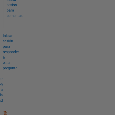
sesión
para
comentar.
Iniciar
sesión
para
responder
a
esta
pregunta.
ar
ón
ra
la
ad