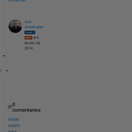
comentar.
Azzi
Abdelmalek
el 9
de Abr. de
2014
load 
str
;
data=cellfun(@str2num,str);
plot(data)
0
comentarios
Iniciar
sesión
para