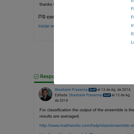
E
thanks for your help!!
F
0 comentarios
F
I
Iniciar sesión para comentar.
I
L
Respuesta aceptada
Shashank Prasanna
el 13 de Ag. de 2014
Editada:
Shashank Prasanna
el 13 de Ag.
de 2014
For classification the output of the ensemble is the
results are averaged.
http://www.mathworks.com/help/stats/ensemble-