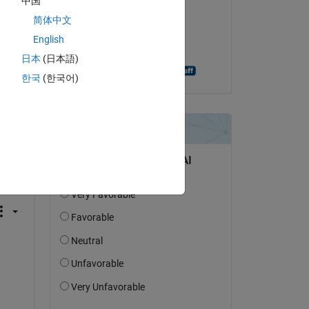
中国
Machine Learning
简体中文
el 10 de Feb. de 2015
English
Aceptada:
日本
(日本語)
Shashank Prasanna
한국
(한국어)
pregunta.
actividad