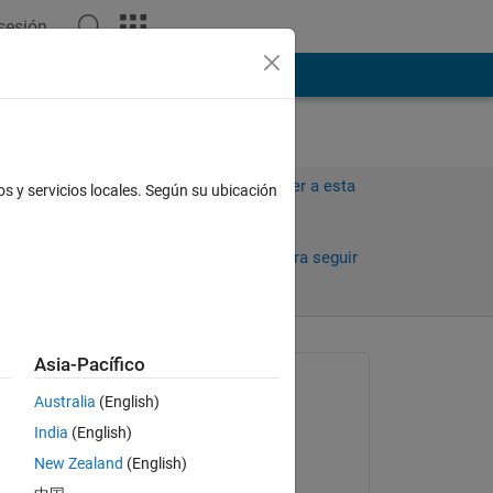
 sesión
ión
Más
Iniciar sesión para responder a esta
os y servicios locales. Según su ubicación
pregunta.
Compartir
Iniciar sesión para seguir
la actividad
Asia-Pacífico
Preguntada:
Australia
(English)
Tania
India
(English)
el 13 de Ag. de 2014
ge 
New Zealand
(English)
Comentada: