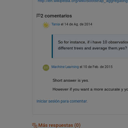
http://en.wikipedia.org/wiki/Bootstrap_aggregating
2 comentarios
Tania
el 14 de Ag. de 2014
So for instance, if i have 10 observations
different trees and average them,yes?
Machine Learning
el 10 de Feb. de 2015
Short answer is yes.
However if you want a more accurate y you
Iniciar sesión para comentar.
Más respuestas (0)