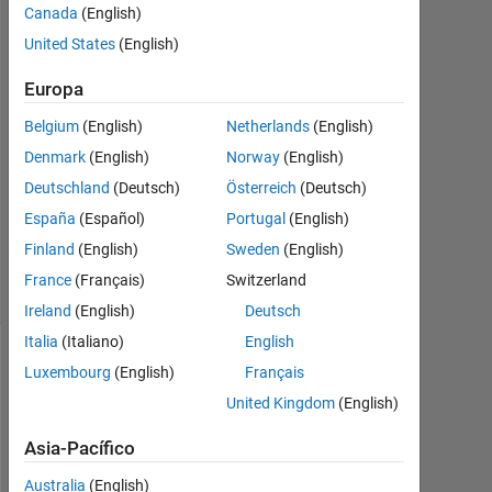
Nov.
Canada
(English)
2021
United States
(English)
1
Respuesta
Europa
Respuesta
Belgium
(English)
Netherlands
(English)
aceptada
Denmark
(English)
Norway
(English)
Deutschland
(Deutsch)
Österreich
(Deutsch)
Actualizado
España
(Español)
Portugal
(English)
a las 16
Nov. 2021
Finland
(English)
Sweden
(English)
4 Visualizaciones
France
(Français)
Switzerland
(30 días)
Ireland
(English)
Deutsch
Italia
(Italiano)
English
Luxembourg
(English)
Français
United Kingdom
(English)
Asia-Pacífico
Australia
(English)