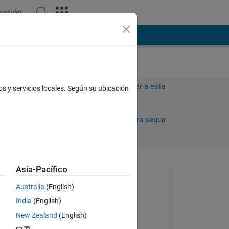
 sesión
ión
Más
Iniciar sesión para responder a esta
os y servicios locales. Según su ubicación
pregunta.
Compartir
Iniciar sesión para seguir
la actividad
Asia-Pacífico
Preguntada:
Australia
(English)
Giti Dimrov
India
(English)
el 13 de Dic. de 2021
?
New Zealand
(English)
Comentada: