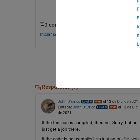
E
F
F
0 comentarios
I
Iniciar sesión para comentar.
I
L
Respuestas (1)
John D'Errico
el 13 de Dic. de 2021
Editada:
John D'Errico
el 13 de Dic.
de 2021
If the function is compiled, then no. Sorry, but n
just get a job there.
If the code is not compiled, so just an m--file, you 