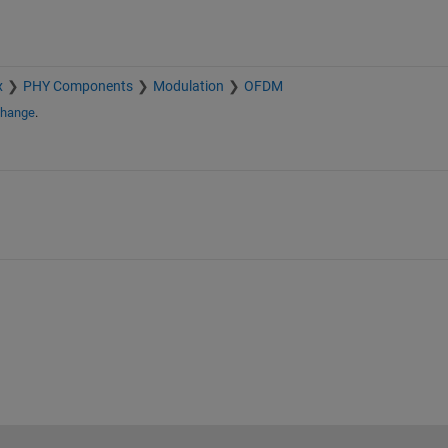
x
PHY Components
Modulation
OFDM
change
.