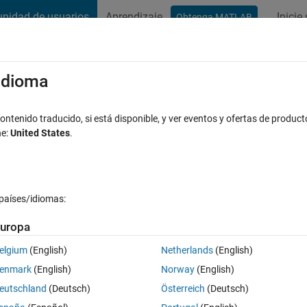
nidad de usuarios
Aprendizaje
Inicie
Obtenga MATLAB
t Playground
Conversaciones
Competiciones
Blogs
Publicac
xaminar
Preguntas frecuentes sobre MATLAB
Más
/idioma
 a function
ntenido traducido, si está disponible, y ver eventos y ofertas de product
ne:
United States
.
ualizado a las 13 Dic. 2021
9 Visualizaciones (30 días)
países/idiomas:
uropa
elgium
(English)
Netherlands
(English)
0 votos
enmark
(English)
Norway
(English)
ion of the communication toolbox in Matlab (eg., comm.OFDMModulator)
eutschland
(Deutsch)
Österreich
(Deutsch)