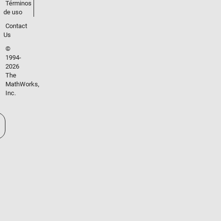
Términos
de uso
Contact
Us
©
1994-
2026
The
MathWorks,
Inc.
cione un país/idioma