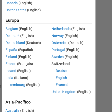
Canada
(English)
United States
(English)
Actualizado
a las 26
Europa
Feb. 2022
9 Visualizaciones
Belgium
(English)
Netherlands
(English)
(30 días)
Denmark
(English)
Norway
(English)
Deutschland
(Deutsch)
Österreich
(Deutsch)
España
(Español)
Portugal
(English)
Mostrar
comentarios
Finland
(English)
Sweden
(English)
más
France
(Français)
Switzerland
antiguos
Ireland
(English)
Deutsch
Italia
(Italiano)
English
Luxembourg
(English)
Français
xnew=1;
United Kingdom
(English)
k0=2*pi/632;
t3=1000;
Asia-Pacífico
t2=2000;
Australia
(English)