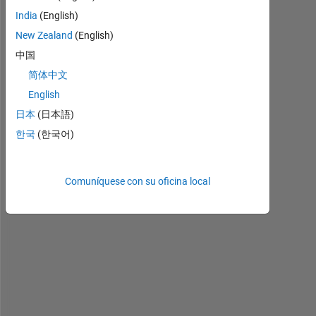
n1=1.512;n2=1.521;n3=4.1-1i*0.211;
India
(English)
n4=1;
m=0;
New Zealand
(English)
中国
简体中文
m=0;
English
k1=k0*sqrt(n1^2-xnew^2);
日本
(日本語)
k2=k0*sqrt(n2^2-xnew^2);
한국
(한국어)
k3=k0*sqrt(n3^2-xnew^2);
k4=k0*sqrt(n4^2-xnew^2);
n=1;
Comuníquese con su oficina local
while 
d>0.0001 & n< 1000
    n=n+1;
    xold=xnew
    k1=k0*sqrt(n1^2-xnew^2);
    k2=k0*sqrt(n2^2-xnew^2);
    k3=k0*sqrt(n3^2-xnew^2);
    k4=k0*sqrt(n4^2-xnew^2);
    y=(k2)*t2-atan(k1/1i*k2)-atan((k3/k2)*tan(atan(