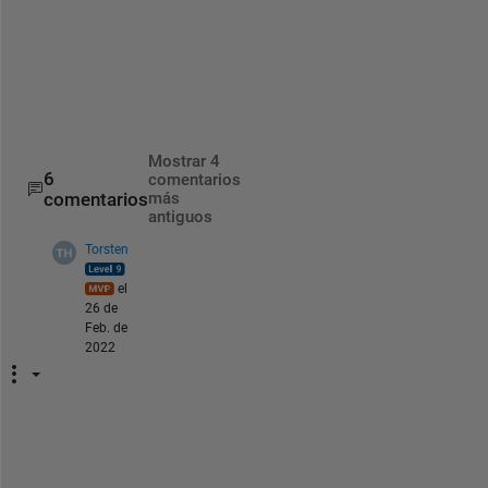
    d=abs(xnew-xold);
end
disp([n,xnew,xold])
 pl 
show the value
by varying the t3
1 t0 1000
plot(t3,xnew)
Mostrar 4
6
comentarios
comentarios
más
antiguos
Torsten
el
26 de
Feb. de
2022
W
h
y 