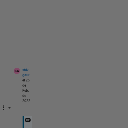
o
n 
t
o
o
l
b
o
x 
?
shiv
gaur
el 26
de
Feb.
de
2022