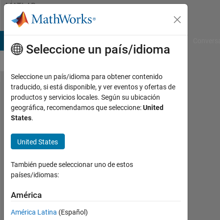
Saltar al contenido
MATLAB
Answers
B Answers
File Exchange
Cody
AI Chat Playground
Convers
Seleccione un país/idioma
Seleccione un país/idioma para obtener contenido
traducido, si está disponible, y ver eventos y ofertas de
Use my
productos y servicios locales. Según su ubicación
geográfica, recomendamos que seleccione:
United
owe
States
.
Java
class in
United States
MATLAB
También puede seleccionar uno de estos
países/idiomas:
Ziyu
Hua
América
24
América Latina
(Español)
Jun.