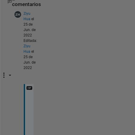
comentarios
Ziyu
Hua
el
25 de
Jun. de
2022
Editada:
Ziyu
Hua
el
25 de
Jun. de
2022
H
i 
e
v
e
r