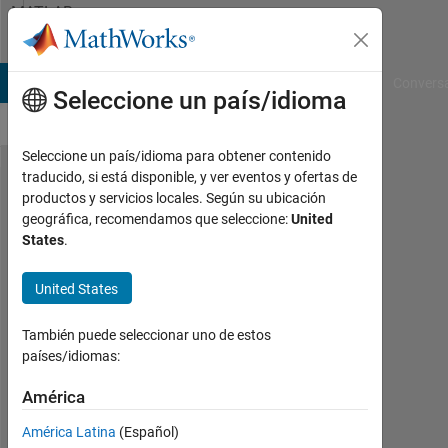
Saltar al contenido
MATLAB
Answers
B Answers
File Exchange
Cody
AI Chat Playground
Convers
Seleccione un país/idioma
Seleccione un país/idioma para obtener contenido
traducido, si está disponible, y ver eventos y ofertas de
No
productos y servicios locales. Según su ubicación
geográfica, recomendamos que seleccione:
United
documentation
States
.
for function
'gsb' (get
United States
selected
También puede seleccionar uno de estos
blocks)
países/idiomas:
América
Eugene
Ofori
América Latina
(Español)
9