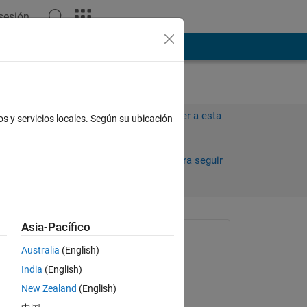
 sesión
ión
Más
Iniciar sesión para responder a esta
os y servicios locales. Según su ubicación
pregunta.
Compartir
Iniciar sesión para seguir
la actividad
Asia-Pacífico
Preguntada:
Australia
(English)
Brett
India
(English)
el 20 de Oct. de 2022
New Zealand
(English)
Respondida: