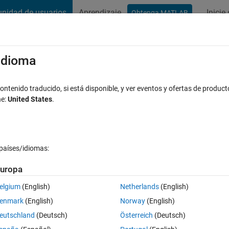
nidad de usuarios
Aprendizaje
Inicie
Obtenga MATLAB
t Playground
Conversaciones
Competiciones
Blogs
Publicac
xaminar
Preguntas frecuentes sobre MATLAB
Más
/idioma
ntenido traducido, si está disponible, y ver eventos y ofertas de product
ne:
United States
.
a aceptada
Actualizado a las 24 Oct. 2022
países/idiomas:
uropa
elgium
(English)
Netherlands
(English)
0 votos
enmark
(English)
Norway
(English)
tor modes in Simulink and was reading the following:
eutschland
(Deutsch)
Österreich
(Deutsch)
ning-your-model-for-effective-acceleration.html