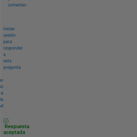
comentar.
Iniciar
sesión
para
responder
a
esta
pregunta.
ar
ón
ra
la
ad
Respuesta
aceptada