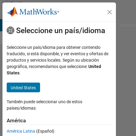
Saltar al contenido
MATLAB
Answers
B Answers
File Exchange
Cody
AI Chat Playground
Convers
Seleccione un país/idioma
Seleccione un país/idioma para obtener contenido
traducido, si está disponible, y ver eventos y ofertas de
Hi, Im
productos y servicios locales. Según su ubicación
geográfica, recomendamos que seleccione:
United
trying to
States
.
generate
the C code
United States
for my
También puede seleccionar uno de estos
matlab
países/idiomas:
code using
América
Matlab
Coder. I got
América Latina
(Español)