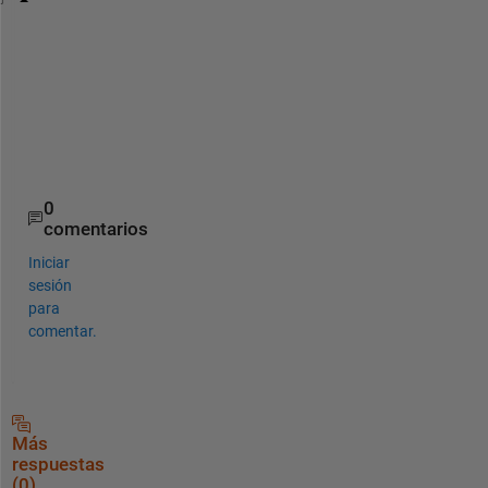
 input = [1,1,1,0,0,1,0,1];
 output = find(input)
output
=
1×5
0
comentarios
Iniciar
sesión
para
comentar.
Más
respuestas
(0)