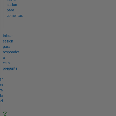
sesión
para
comentar.
Iniciar
sesión
para
responder
a
esta
pregunta.
ar
ón
ra
la
ad