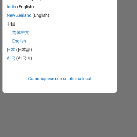
India
(English)
New Zealand
(English)
中国
H
简体中文
i 
English
g
日本
(日本語)
u
y
한국
(한국어)
s
, 
I 
Comuníquese con su oficina local
f
e
e
l 
l
i
k
e 
m