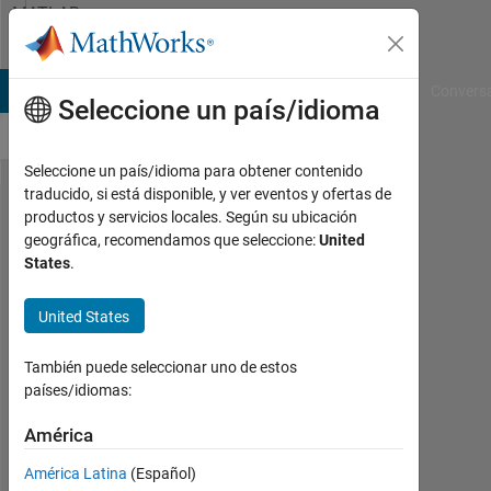
Saltar al contenido
MATLAB
Answers
B Answers
File Exchange
Cody
AI Chat Playground
Convers
Seleccione un país/idioma
Seleccione un país/idioma para obtener contenido
traducido, si está disponible, y ver eventos y ofertas de
How
productos y servicios locales. Según su ubicación
geográfica, recomendamos que seleccione:
United
can I
States
.
get the
indxes
United States
from a
También puede seleccionar uno de estos
logical
países/idiomas:
vector?
América
Ali
América Latina
(Español)