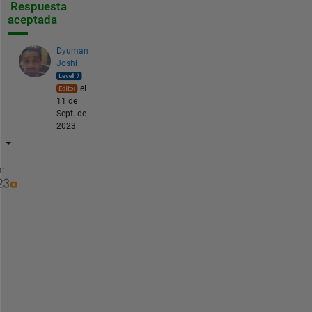
Respuesta
aceptada
Dyuman
Joshi
el
11 de
Sept. de
2023
:
f
i
n
d
i
s 
w