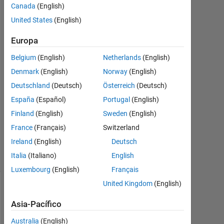
Almakhmari
Canada
(English)
11
United States
(English)
Sept.
2023
Europa
1
Respuesta
Belgium
(English)
Netherlands
(English)
Denmark
(English)
Norway
(English)
Respuesta
Deutschland
(Deutsch)
Österreich
(Deutsch)
aceptada
España
(Español)
Portugal
(English)
Actualizado
Finland
(English)
Sweden
(English)
a las 11
France
(Français)
Switzerland
Sept. 2023
Ireland
(English)
Deutsch
16 Visualizaciones
Italia
(Italiano)
English
(30 días)
Luxembourg
(English)
Français
United Kingdom
(English)
Asia-Pacífico
Australia
(English)