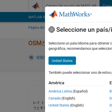
Saltar al contenido
Centro de ayuda de MATLAB
Comu
MATLAB Answers
File Exchange
Cody
AI Cha
Página de inicio
Preguntar
Responder
E
Seleccione un país
OSMからインポート​された
Seleccione un país/idioma para obtener co
geográfica, recomendamos que seleccio
Respuest
達陽
8 Nov. 2024
1 Respuesta
United States
También puede seleccionar uno de estos 
América
E
América Latina
(Español)
B
Canada
(English)
D
レイ トレーシングを使用した都市のリンクとカバ
United States
(English)
D
うとする際、建物情報が読み込まれていないのか