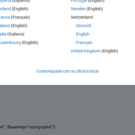
spaña
(Español)
Portugal
(English)
致します。
inland
(English)
Sweden
(English)
s antiguos
rance
(Français)
Switzerland
reland
(English)
Deutsch
talia
(Italiano)
English
は地球儀表示されますし勝手に消えずに残ります
uxembourg
(English)
Français
United Kingdom
(English)
Comuníquese con su oficina local
ドウ確認したらエラー出てました。
.
osm", Basemap="topographic");