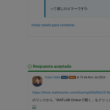
って感じのエラーです💦
Iniciar sesión para comentar.
Respuesta aceptada
Kojiro Saito
el 19 de Nov. de 2024
https://drive.mathworks.com/sharing/b9a60e23
のリンクから「MATLAB Onlineで開く」をクリ