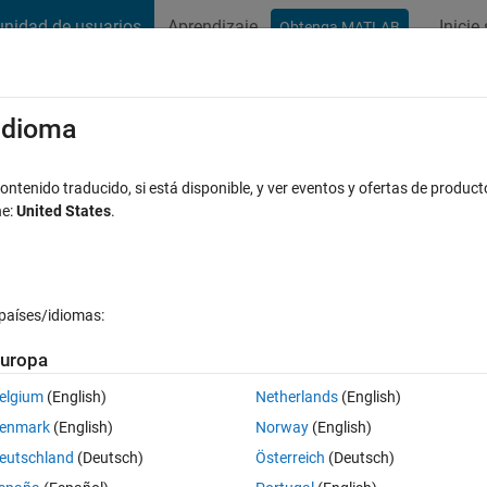
nidad de usuarios
Aprendizaje
Inicie
Obtenga MATLAB
t Playground
Conversaciones
Competiciones
Blogs
Publicac
xaminar
Preguntas frecuentes sobre MATLAB
Más
/idioma
建物データの可​視化の方法
ntenido traducido, si está disponible, y ver eventos y ofertas de product
ne:
United States
.
a aceptada
Actualizado a las 19 Nov. 2024
6 Visualizaciones (3
países/idiomas:
Mostrar comentarios más 
uropa
elgium
(English)
Netherlands
(English)
0 votos
enmark
(English)
Norway
(English)
レッジの解析の例と同じことをOSMから持ってきた任意の位置で実行し
eutschland
(Deutsch)
Österreich
(Deutsch)
結果がきちんと出力されません。3次元建物データのインポートの仕方や