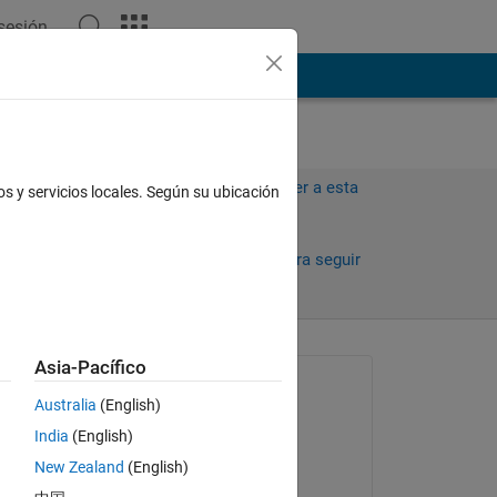
 sesión
ión
Más
Iniciar sesión para responder a esta
os y servicios locales. Según su ubicación
pregunta.
0 días)
Compartir
Iniciar sesión para seguir
la actividad
antiguos
Asia-Pacífico
Preguntada:
Australia
(English)
達陽
India
(English)
el 8 de Nov. de 2024
よ
New Zealand
(English)
フ
Comentada: