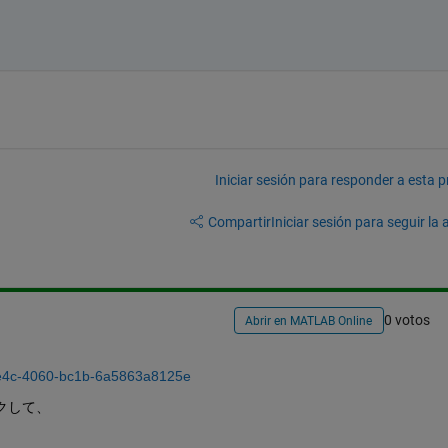
Iniciar sesión para responder a esta 
Compartir
Iniciar sesión para seguir la 
0 votos
Abrir en MATLAB Online
-9e4c-4060-bc1b-6a5863a8125e
ックして、