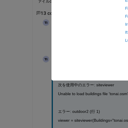
E
ァイルの読み込ませ方などがあればご教示お願い
F
13 comentarios
Mostrar 11 comentarios má
F
達陽
el 19 de Nov. de 2024
I
I
siteviwer  だけで実行したとき
L
達陽
el 19 de Nov. de 2024
すいません、もう一度コマンドウィン
次を使用中のエラー: siteviewer
Unable to load buildings file 'tonai.osm'
エラー: outdoor2 (行 1)
viewer = siteviewer(Buildings="tonai.