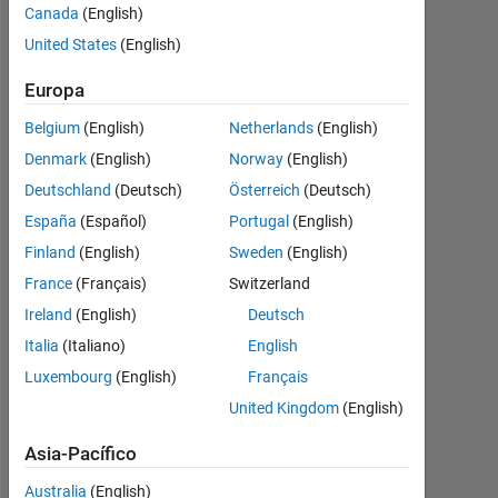
관
Canada
(English)
리
United States
(English)
자
Europa
변
Belgium
(English)
Netherlands
(English)
경
Denmark
(English)
Norway
(English)
Deutschland
(Deutsch)
Österreich
(Deutsch)
Seonghwan
España
(Español)
Portugal
(English)
29
Finland
(English)
Sweden
(English)
Oct.
2025
France
(Français)
Switzerland
1
Ireland
(English)
Deutsch
Respuesta
Italia
(Italiano)
English
Luxembourg
(English)
Français
Actualizado
a las 29
United Kingdom
(English)
Oct. 2025
Asia-Pacífico
10 Visualizaciones
(30 días)
Australia
(English)