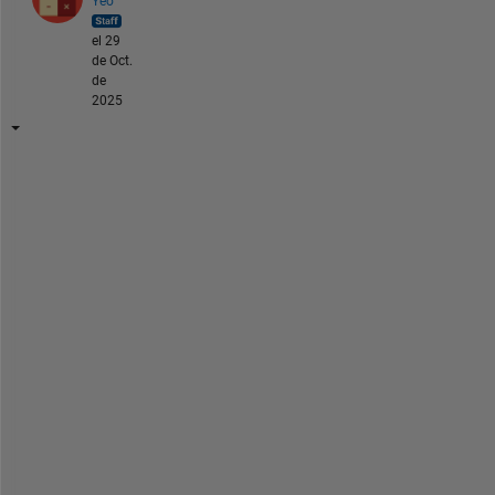
Yeo
el 29
de Oct.
de
2025
안
녕
하
세
요
. 
라
이
센
스
와 
관
련