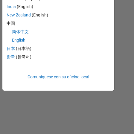
India
(English)
New Zealand
(English)
中国
简体中文
English
日本
(日本語)
한국
(한국어)
회
사
Comuníquese con su oficina local
에
서 
영
구
라
이
센
스
로 