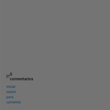
동
시 
연
결 
수
로 
기
준
을 
잡
나
요
?
0
comentarios
Iniciar
sesión
para
comentar.