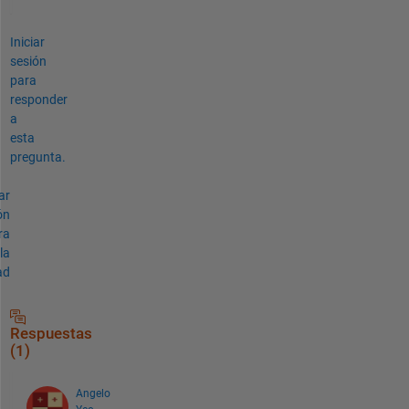
Iniciar
sesión
para
responder
a
esta
pregunta.
ar
ón
ra
la
ad
Respuestas
(1)
Angelo