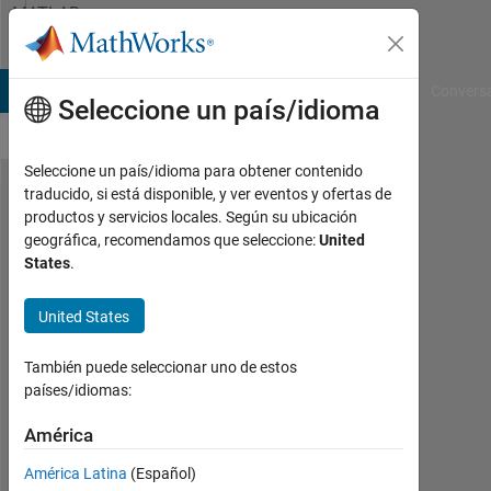
Saltar al contenido
MATLAB
Answers
B Answers
File Exchange
Cody
AI Chat Playground
Convers
Seleccione un país/idioma
Seleccione un país/idioma para obtener contenido
traducido, si está disponible, y ver eventos y ofertas de
영
productos y servicios locales. Según su ubicación
geográfica, recomendamos que seleccione:
United
구
States
.
라
이
United States
센
También puede seleccionar uno de estos
스
países/idiomas:
의
América
계
정
América Latina
(Español)