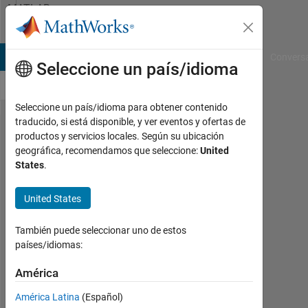
Saltar al contenido
MATLAB
Answers
B Answers
File Exchange
Cody
AI Chat Playground
Convers
Seleccione un país/idioma
Seleccione un país/idioma para obtener contenido
traducido, si está disponible, y ver eventos y ofertas de
How to
productos y servicios locales. Según su ubicación
geográfica, recomendamos que seleccione:
United
integrate
States
.
scattered
data with
United States
discontinuity?
También puede seleccionar uno de estos
países/idiomas:
Hector
Palacios
América
2
América Latina
(Español)
Mzo.