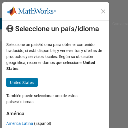
Saltar al contenido
MATLAB
Answers
B Answers
File Exchange
Cody
AI Chat Playground
Convers
Seleccione un país/idioma
Seleccione un país/idioma para obtener contenido
traducido, si está disponible, y ver eventos y ofertas de
Simulink
productos y servicios locales. Según su ubicación
geográfica, recomendamos que seleccione:
United
Rate
States
.
Transition
block
United States
"sample
También puede seleccionar uno de estos
time
países/idiomas:
multiple"
América
parameter
América Latina
(Español)